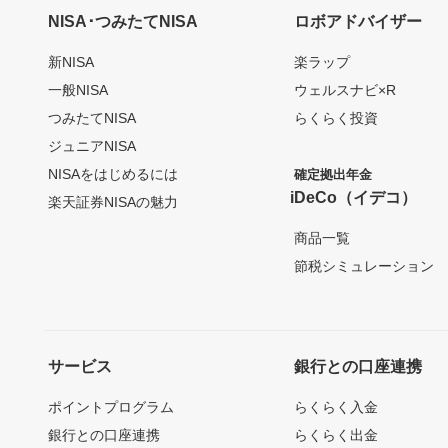
NISA･つみたてNISA
ロボアドバイザー
新NISA
楽ラップ
一般NISA
ウェルスナビ×R
つみたてNISA
らくらく投資
ジュニアNISA
NISAをはじめるには
確定拠出年金
iDeCo（イデコ）
楽天証券NISAの魅力
商品一覧
節税シミュレーション
サービス
銀行との口座連携
ポイントプログラム
らくらく入金
銀行との口座連携
らくらく出金