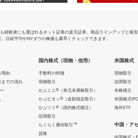
にも経験者にも選ばれるネット証券の楽天証券。商品ラインアップと格
充実。日経平均やNYダウの株価も素早くチェックできます。
国内株式（現物・信用）
米国株式
る理由
手数料の特徴
現物取引
引までの流れ
現物取引
信用取引
®
ー
かぶミニ
（単元未満株取引）
米株積立
®
ん
かぶピタッ
（金額指定取引）
米国株式IP
®
かぶツミ
（国内株式積立）
海外ETF
信用取引
™
中国・ア
らくらく優待取引
貸株
中国株式・E