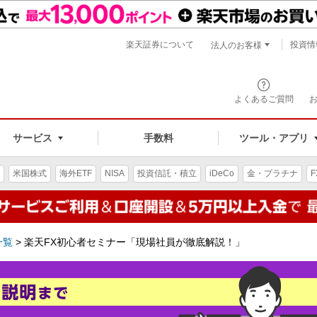
楽天証券について
投資情
法人のお客様
よくあるご質問
手数料
サービス
ツール・アプリ
米国株式
海外ETF
NISA
投資信託・積立
iDeCo
金・プラチナ
F
一覧
>
楽天FX初心者セミナー「現場社員が徹底解説！」