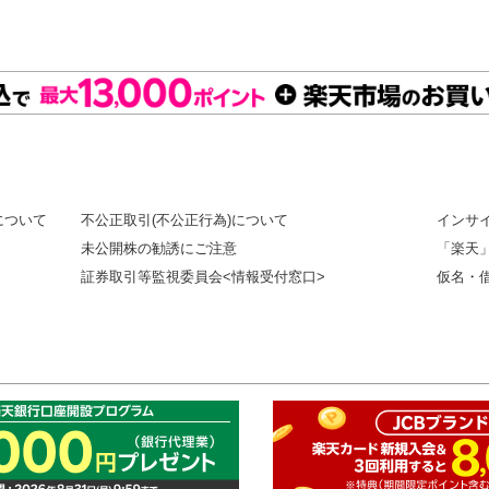
について
不公正取引(不公正行為)について
インサ
未公開株の勧誘にご注意
「楽天
証券取引等監視委員会<情報受付窓口>
仮名・