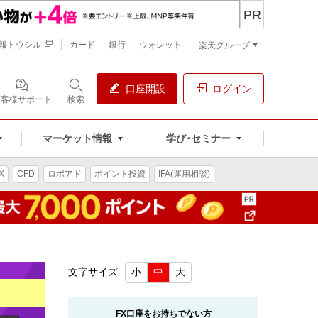
PR
報トウシル
カード
銀行
ウォレット
楽天グループ
口座開設
ログイン
お客様サポート
検索
マーケット情報
学び･セミナー
X
CFD
ロボアド
ポイント投資
IFA(運用相談)
文字サイズ
小
中
大
FX口座をお持ちでない方