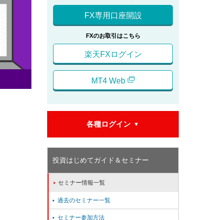
FX専用口座開設
FXのお取引はこちら
楽天FXログイン
MT4 Web
各種ログイン

投資はじめてガイド＆セミナー
セミナー情報一覧

過去のセミナー一覧

セミナー参加方法
