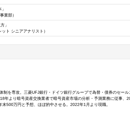
本」
X事業部）
見方」
レット シニアアナリスト）
体制を専攻。三菱UFJ銀行・ドイツ銀行グループで為替・債券のセール
18年より暗号資産交換業者で暗号資産市場の分析・予測業務に従事、20
年末500万円と予想、ほぼ的中させる。2022年1月より現職。