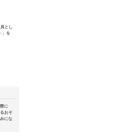
務員とし
－」を
際に
るおそ
みにな