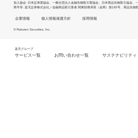
加入協会
日本証券業協会
、
一般社団法人金融先物取引業協会
、
日本商品先物取引協会
、
商号等
楽天証券株式会社／金融商品取引業者 関東財務局長（金商）第195号、商品先物
企業情報
個人情報保護方針
採用情報
© Rakuten Securities, Inc.
楽天グループ
サービス一覧
お問い合わせ一覧
サステナビリティ