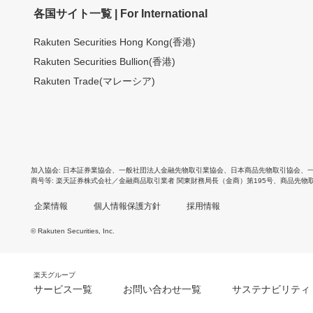
各国サイト一覧 | For International
Rakuten Securities Hong Kong(香港)
Rakuten Securities Bullion(香港)
Rakuten Trade(マレーシア)
加入協会
日本証券業協会
、
一般社団法人金融先物取引業協会
、
日本商品先物取引協会
、
商号等
楽天証券株式会社／金融商品取引業者 関東財務局長（金商）第195号、商品先物
企業情報
個人情報保護方針
採用情報
© Rakuten Securities, Inc.
楽天グループ
サービス一覧
お問い合わせ一覧
サステナビリティ