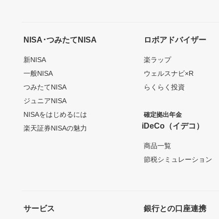
NISA･つみたてNISA
ロボアドバイザー
新NISA
楽ラップ
一般NISA
ウェルスナビ×R
つみたてNISA
らくらく投資
ジュニアNISA
NISAをはじめるには
確定拠出年金
iDeCo（イデコ）
楽天証券NISAの魅力
商品一覧
節税シミュレーション
サービス
銀行との口座連携