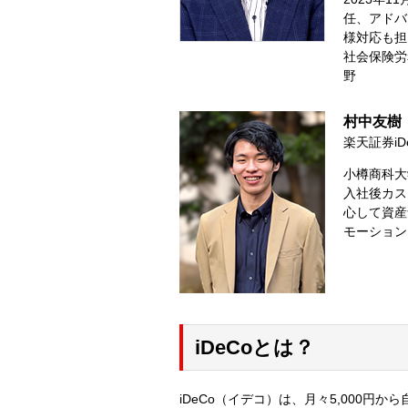
任、アドバ
様対応も担
社会保険労
野
村中友樹
楽天証券iD
小樽商科大
入社後カス
心して資産
モーション
iDeCoとは？
iDeCo（イデコ）は、月々5,000円