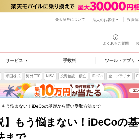
楽天証券について
投資情
法人のお客様
よくあるご質問
手数料
サービス
ツール・アプリ
米国株式
海外ETF
NISA
投資信託・積立
iDeCo
金・プラチナ
F
もう悩まない！iDeCoの基礎から賢い受取方法まで
】もう悩まない！iDeCoの基
法まで