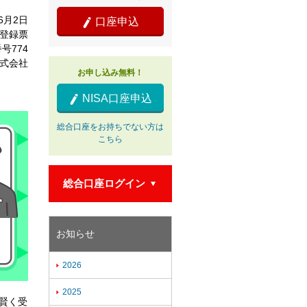
年6月2日
口座申込

登録票
号774
式会社
お申し込み無料！
NISA口座申込

総合口座をお持ちでない方は
こちら
総合口座ログイン

お知らせ
2026

2025

賢く受