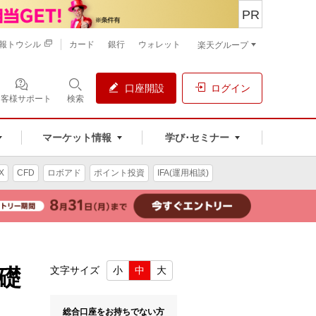
PR
報トウシル
カード
銀行
ウォレット
楽天グループ
口座開設
ログイン
お客様サポート
検索
マーケット情報
学び･セミナー
X
CFD
ロボアド
ポイント投資
IFA(運用相談)
礎
文字サイズ
小
中
大
総合口座をお持ちでない方