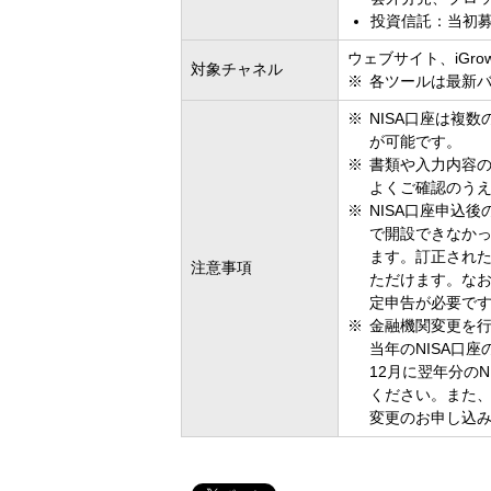
投資信託：当初募
ウェブサイト、iGro
対象チャネル
各ツールは最新
NISA口座は複
が可能です。
書類や入力内容
よくご確認のう
NISA口座申込
で開設できなかっ
ます。訂正され
注意事項
ただけます。な
定申告が必要で
金融機関変更を行
当年のNISA口
12月に翌年分の
ください。また、
変更のお申し込