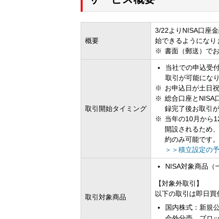
3/22よりNISA
概要
始できるようになり
書面（郵送）で
当社での申込受
取引が可能にな
お申込日が土日
総合口座とNIS
取引開始タイミング
録完了後お取引
当年の10月から
開設されるため、
約のみ可能です
＞＞積立設定の
NISA対象商品
【対象外取引】
以下の取引は即日買
取引対象商品
国内株式：新規公
会外分売、ブロ