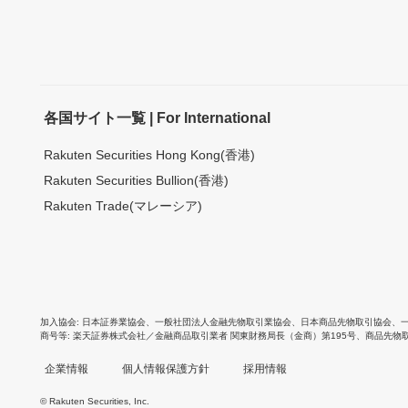
各国サイト一覧 | For International
Rakuten Securities Hong Kong(香港)
Rakuten Securities Bullion(香港)
Rakuten Trade(マレーシア)
加入協会
日本証券業協会
、
一般社団法人金融先物取引業協会
、
日本商品先物取引協会
、
商号等
楽天証券株式会社／金融商品取引業者 関東財務局長（金商）第195号、商品先物
企業情報
個人情報保護方針
採用情報
© Rakuten Securities, Inc.