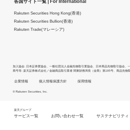
各国サイト一覧 | For International
Rakuten Securities Hong Kong(香港)
Rakuten Securities Bullion(香港)
Rakuten Trade(マレーシア)
加入協会
日本証券業協会
、
一般社団法人金融先物取引業協会
、
日本商品先物取引協会
、
商号等
楽天証券株式会社／金融商品取引業者 関東財務局長（金商）第195号、商品先物
企業情報
個人情報保護方針
採用情報
© Rakuten Securities, Inc.
楽天グループ
サービス一覧
お問い合わせ一覧
サステナビリティ