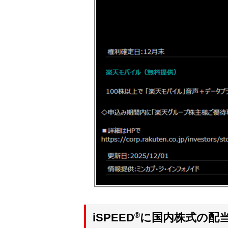
®
iSPEED
に国内株式の配