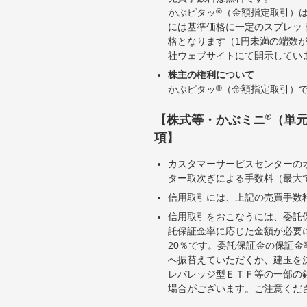
かぶピタッ
®
（金額指定取引）
には基準価格に一定のスプレッ
格となります（1円未満の端数
社ウェブサイトにて開示してい
株主の権利について
かぶピタッ
®
（金額指定取引）
®
【株式等・かぶミニ
（単
項】
カスタマーサービスセンターの
ター取次ぎによる手数料（最大で
信用取引には、上記の売買手数
信用取引をおこなうには、委託
託保証金率に応じた金額が必要
20％です。委託保証金の保証
へ振替えていただくか、建玉を
レバレッジ型ＥＴＦ等の一部の
場合がございます。ご注意くだ