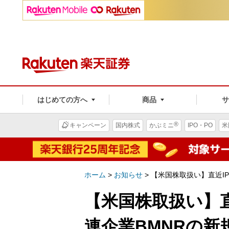
はじめての方へ
商品
®
キャンペーン
国内株式
かぶミニ
IPO・PO
米
ホーム
>
お知らせ
>
【米国株取扱い】直近IP
【米国株取扱い】直
連企業BMNRの新規