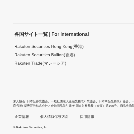
各国サイト一覧 | For International
Rakuten Securities Hong Kong(香港)
Rakuten Securities Bullion(香港)
Rakuten Trade(マレーシア)
加入協会
日本証券業協会
、
一般社団法人金融先物取引業協会
、
日本商品先物取引協会
、
商号等
楽天証券株式会社／金融商品取引業者 関東財務局長（金商）第195号、商品先物
企業情報
個人情報保護方針
採用情報
© Rakuten Securities, Inc.