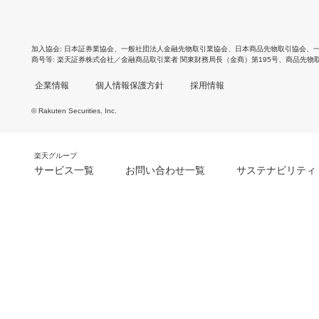
加入協会
日本証券業協会
、
一般社団法人金融先物取引業協会
、
日本商品先物取引協会
、
商号等
楽天証券株式会社／金融商品取引業者 関東財務局長（金商）第195号、商品先物
企業情報
個人情報保護方針
採用情報
© Rakuten Securities, Inc.
楽天グループ
サービス一覧
お問い合わせ一覧
サステナビリティ