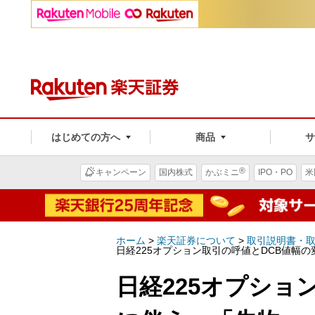
はじめての方へ
商品
®
キャンペーン
国内株式
かぶミニ
IPO・PO
米
ホーム
>
楽天証券について
>
取引説明書・
日経225オプション取引の呼値とDCB値幅
日経225オプショ