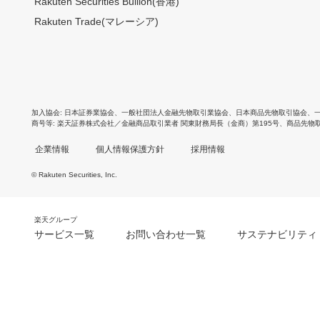
Rakuten Securities Bullion(香港)
Rakuten Trade(マレーシア)
加入協会
日本証券業協会
、
一般社団法人金融先物取引業協会
、
日本商品先物取引協会
、
商号等
楽天証券株式会社／金融商品取引業者 関東財務局長（金商）第195号、商品先物
企業情報
個人情報保護方針
採用情報
© Rakuten Securities, Inc.
楽天グループ
サービス一覧
お問い合わせ一覧
サステナビリティ