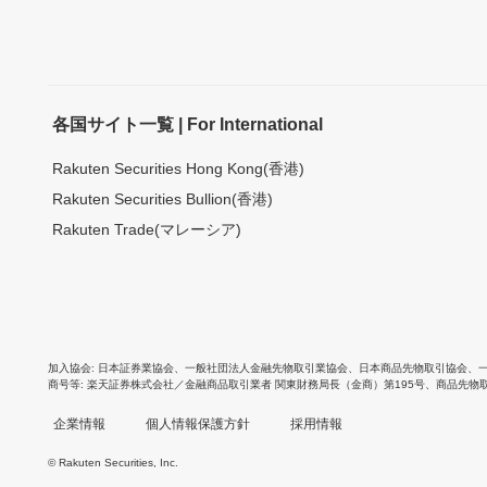
各国サイト一覧 | For International
Rakuten Securities Hong Kong(香港)
Rakuten Securities Bullion(香港)
Rakuten Trade(マレーシア)
加入協会
日本証券業協会
、
一般社団法人金融先物取引業協会
、
日本商品先物取引協会
、
商号等
楽天証券株式会社／金融商品取引業者 関東財務局長（金商）第195号、商品先物
企業情報
個人情報保護方針
採用情報
© Rakuten Securities, Inc.