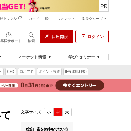
PR
報トウシル
カード
銀行
ウォレット
楽天グループ
口座開設
ログイン
お客様サポート
検索
マーケット情報
学び･セミナー
X
CFD
ロボアド
ポイント投資
IFA(運用相談)
いて
文字サイズ
小
中
大
総合口座をお持ちでない方