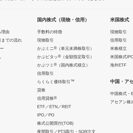
国内株式（現物・信用）
米国株式
る理由
手数料の特徴
現物取引
引までの流れ
現物取引
信用取引
®
ー
かぶミニ
（単元未満株取引）
米株積立
®
ん
かぶピタッ
（金額指定取引）
米国株式IP
®
かぶツミ
（国内株式積立）
海外ETF
信用取引
™
中国・ア
らくらく優待取引
貸株
中国株式・E
®
信用貸株
アセアン株式
ETF／ETN／REIT
IPO／PO
株式公開買付(TOB)
夜間取引／PTS取引・SOR注文