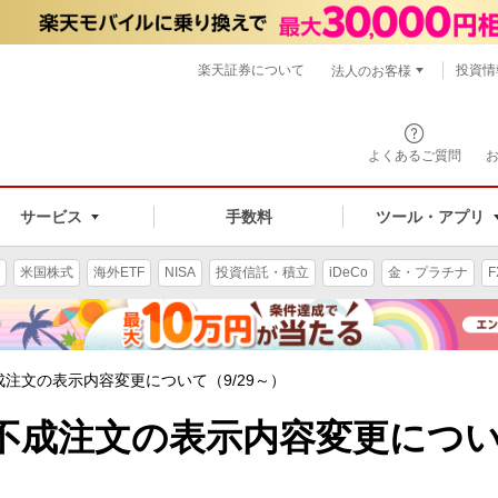
楽天証券について
投資情
法人のお客様
よくあるご質問
手数料
サービス
ツール・アプリ
米国株式
海外ETF
NISA
投資信託・積立
iDeCo
金・プラチナ
F
注文の表示内容変更について（9/29～）
不成注文の表示内容変更につ