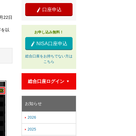
口座申込

9月22日
容を以
お申し込み無料！
NISA口座申込

総合口座をお持ちでない方は
こちら
総合口座ログイン

お知らせ
2026

2025
