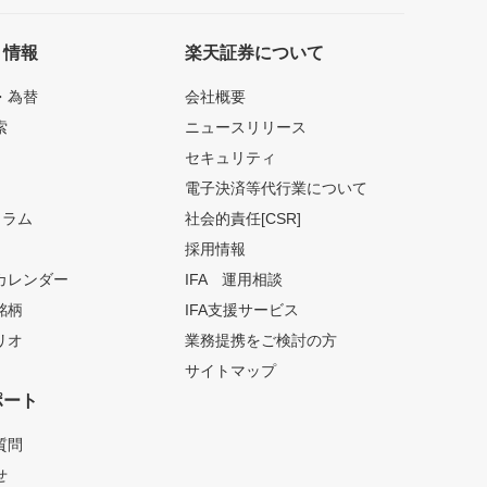
ト情報
楽天証券について
・為替
会社概要
索
ニュースリリース
セキュリティ
電子決済等代行業について
コラム
社会的責任[CSR]
採用情報
カレンダー
IFA 運用相談
銘柄
IFA支援サービス
リオ
業務提携をご検討の方
サイトマップ
ポート
質問
せ