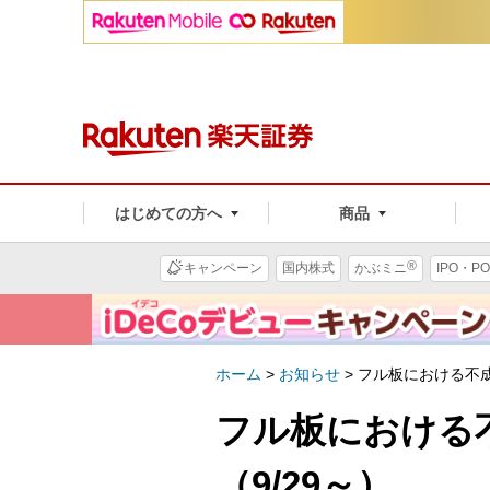
はじめての方へ
商品
®
キャンペーン
国内株式
かぶミニ
IPO・PO
ホーム
>
お知らせ
>
フル板における不成
フル板における
（9/29～）