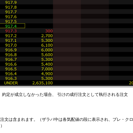
、約定が成立しなかった場合、 引けの成行注文として執行される注文
成注文は含まれます。（ザラバ中は各気配値の段に表示され、プレ・ク
。）