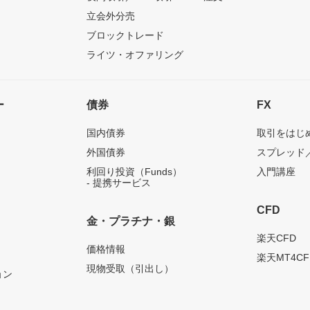
立会外分売
ブロックトレード
ライツ・オファリング
ー
債券
FX
国内債券
取引をはじ
外国債券
スプレッド
利回り投資（Funds）
入門講座
- 提携サービス
CFD
金・プラチナ・銀
）
楽天CFD
価格情報
楽天MT4CF
現物受取（引出し）
ョン