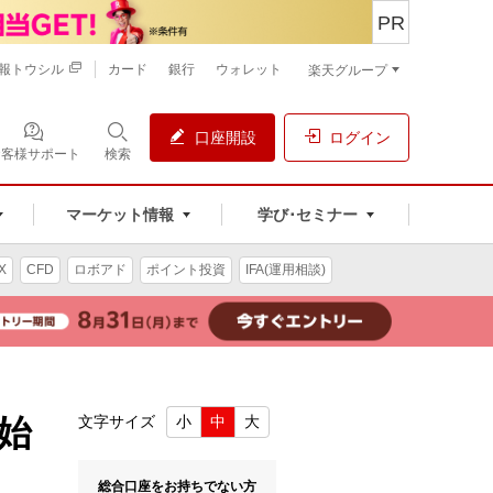
PR
報トウシル
カード
銀行
ウォレット
楽天グループ
口座開設
ログイン
お客様サポート
検索
マーケット情報
学び･セミナー
X
CFD
ロボアド
ポイント投資
IFA(運用相談)
始
文字サイズ
小
中
大
総合口座をお持ちでない方