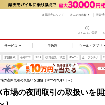
楽天証券について
投資情
法人のお客様
よくあるご質問
手数料
サービス
ツール・アプリ
米国株式
海外ETF
NISA
投資信託・積立
iDeCo
金・プラチナ
F
市場の夜間取引の取扱いを開始（2025年9月1日～）
AX市場の夜間取引の取扱いを開
日～）