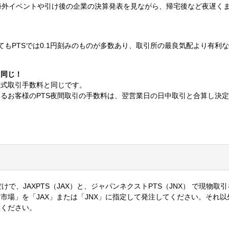
59。海外イベントや引け後の企業の決算発表を見ながら、帰宅後など夜遅く
てもPTSでは0.1円刻みのものが多数あり、取引所の最良気配より有利
と同じ！
株式取引手数料と同じです。
るお客様のPTS夜間取引の手数料は、翌営業日の日中取引と合算し決
くだけで、JAXPTS（JAX）と、ジャパンネクストPTS（JNX） で現物取
市場」を「JAX」または「JNX」に指定して発注してください。それ以
意ください。