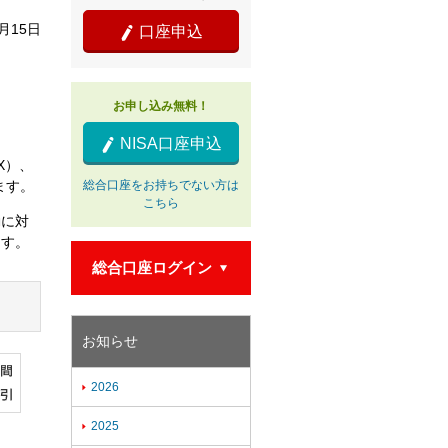
8月15日
口座申込

お申し込み無料！
NISA口座申込

X）、
ます。
総合口座をお持ちでない方は
こちら
動に対
ます。
総合口座ログイン

お知らせ
2026

2025
