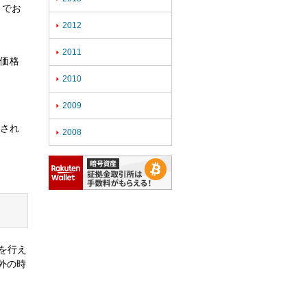
までお
2012

2011

な価格
2010

2009

定され
2008

引を行え
外の時