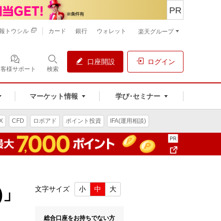
PR
報トウシル
カード
銀行
ウォレット
楽天グループ
口座開設
ログイン
お客様サポート
検索
マーケット情報
学び･セミナー
X
CFD
ロボアド
ポイント投資
IFA(運用相談)
)」
文字サイズ
小
中
大
総合口座をお持ちでない方