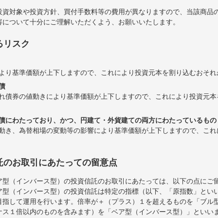
投資対象や投資方針、買付手数料等の費用が異なりますので、当該商品
容について十分にご理解いただくよう、お願いいたします。
るリスク
より基準価額が上下しますので、これにより投資元本を割り込むおそれ
債
れ債券の値動きにより基準価額が上下しますので、これにより投資元本
債にわたっており、かつ、円建て・外貨建ての両方にわたっているもの
動き、為替相場の変動等の影響により基準価額が上下しますので、これ
託のお取引にあたっての留意点
ア型（インバース型）の投資信託のお取引にあたっては、以下の点にご
ア型（インバース型）の投資信託は特定の指標（以下、「原指数」とい
目指して運用を行います。倍率が＋（プラス）１を超えるものを「ブル
ナス１倍以内のものを含みます）を「ベア型（インバース型）」といい