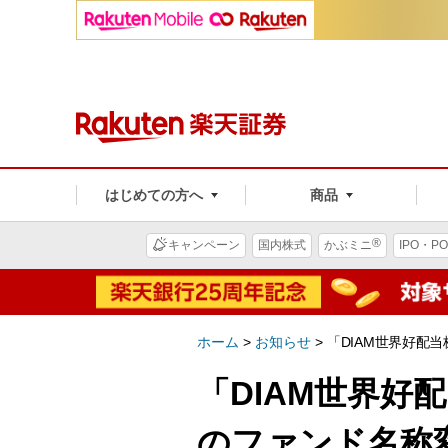
はじめての方へ
商品
®
キャンペーン
国内株式
かぶミニ
IPO・PO
ホーム
>
お知らせ
>
「DIAM世界好配
「DIAM世界好
のファンド名称