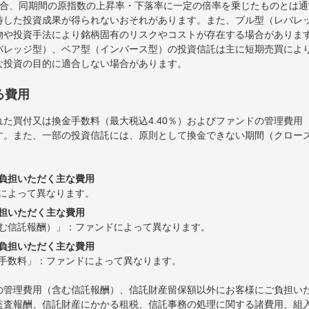
場合、同期間の原指数の上昇率・下落率に一定の倍率を乗じたものとは
待した投資成果が得られないおそれがあります。また、ブル型（レバレ
物や投資手法により銘柄固有のリスクやコストが存在する場合がありま
バレッジ型）、ベア型（インバース型）の投資信託は主に短期売買によ
な投資の目的に適合しない場合があります。
る費用
た買付又は換金手数料（最大税込4.40％）およびファンドの管理費用
す。また、一部の投資信託には、原則として換金できない期間（クロー
負担いただく主な費用
によって異なります。
担いただく主な費用
む信託報酬）」：ファンドによって異なります。
負担いただく主な費用
手数料」：ファンドによって異なります。
の管理費用（含む信託報酬）、信託財産留保額以外にお客様にご負担い
監査報酬、信託財産にかかる租税、信託事務の処理に関する諸費用、組