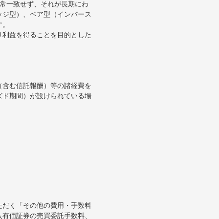
通常一致せず、それが長期にわ
ッジ型）、ベア型（インバース
す。
り利益を得ることを目的とした
（含む信託報酬）等の諸経費を
ズド期間）が設けられている場
ただく「その他の費用・手数料
入有価証券の売買委託手数料、