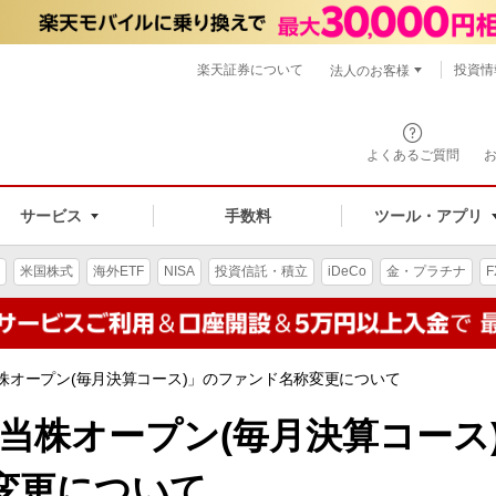
楽天証券について
投資情
法人のお客様
よくあるご質問
手数料
サービス
ツール・アプリ
米国株式
海外ETF
NISA
投資信託・積立
iDeCo
金・プラチナ
F
当株オープン(毎月決算コース)」のファンド名称変更について
配当株オープン(毎月決算コース
変更について