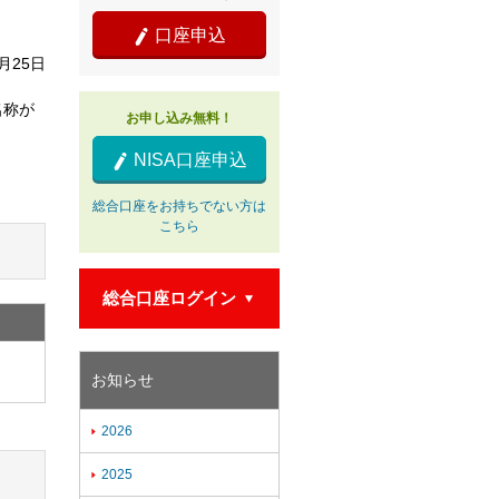
口座申込

7月25日
名称が
お申し込み無料！
。
NISA口座申込

総合口座をお持ちでない方は
こちら
総合口座ログイン

お知らせ
2026

2025
