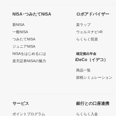
NISA･つみたてNISA
ロボアドバイザー
新NISA
楽ラップ
一般NISA
ウェルスナビ×R
つみたてNISA
らくらく投資
ジュニアNISA
NISAをはじめるには
確定拠出年金
iDeCo（イデコ）
楽天証券NISAの魅力
商品一覧
節税シミュレーション
サービス
銀行との口座連携
ポイントプログラム
らくらく入金