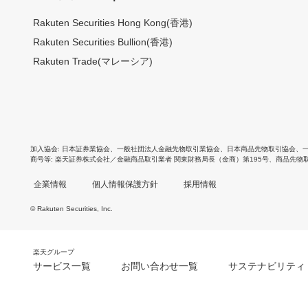
Rakuten Securities Hong Kong(香港)
Rakuten Securities Bullion(香港)
Rakuten Trade(マレーシア)
加入協会
日本証券業協会
、
一般社団法人金融先物取引業協会
、
日本商品先物取引協会
、
商号等
楽天証券株式会社／金融商品取引業者 関東財務局長（金商）第195号、商品先物
企業情報
個人情報保護方針
採用情報
© Rakuten Securities, Inc.
楽天グループ
サービス一覧
お問い合わせ一覧
サステナビリティ