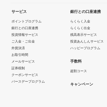
サービス
銀行との口座連携
ポイントプログラム
らくらく入金
銀行との口座連携
らくらく出金
投資情報サービス
残高表示サービス
ご入金・ご出金
投資あんしんサービス
外貨決済
ハッピープログラム
お取引時間
手数料
メールサービス
証券税制
超割コース
クーポンサービス
バースデープログラム
キャンペーン