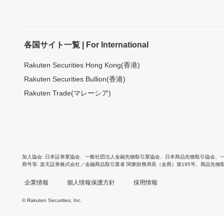
各国サイト一覧 | For International
Rakuten Securities Hong Kong(香港)
Rakuten Securities Bullion(香港)
Rakuten Trade(マレーシア)
加入協会
日本証券業協会
、
一般社団法人金融先物取引業協会
、
日本商品先物取引協会
、
商号等
楽天証券株式会社／金融商品取引業者 関東財務局長（金商）第195号、商品先物
企業情報
個人情報保護方針
採用情報
© Rakuten Securities, Inc.