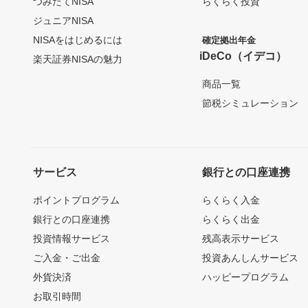
つみたてNISA
らくらく投資
ジュニアNISA
NISAをはじめるには
確定拠出年金
iDeCo（イデコ）
楽天証券NISAの魅力
商品一覧
節税シミュレーション
サービス
銀行との口座連携
ポイントプログラム
らくらく入金
銀行との口座連携
らくらく出金
投資情報サービス
残高表示サービス
ご入金・ご出金
投資あんしんサービス
外貨決済
ハッピープログラム
お取引時間