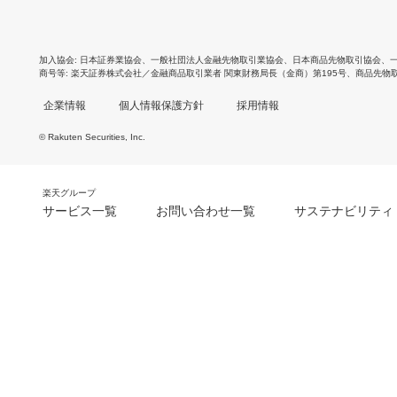
加入協会
日本証券業協会
、
一般社団法人金融先物取引業協会
、
日本商品先物取引協会
、
商号等
楽天証券株式会社／金融商品取引業者 関東財務局長（金商）第195号、商品先物
企業情報
個人情報保護方針
採用情報
© Rakuten Securities, Inc.
楽天グループ
サービス一覧
お問い合わせ一覧
サステナビリティ