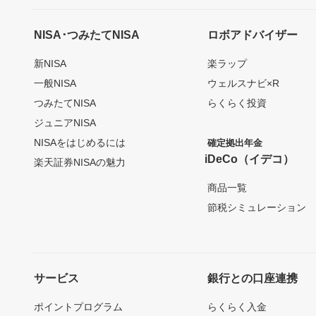
NISA･つみたてNISA
ロボアドバイザー
新NISA
楽ラップ
一般NISA
ウェルスナビ×R
つみたてNISA
らくらく投資
ジュニアNISA
NISAをはじめるには
確定拠出年金
iDeCo（イデコ）
楽天証券NISAの魅力
商品一覧
節税シミュレーション
サービス
銀行との口座連携
ポイントプログラム
らくらく入金