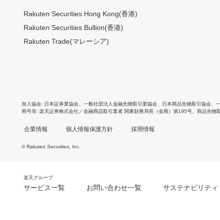
Rakuten Securities Hong Kong(香港)
Rakuten Securities Bullion(香港)
Rakuten Trade(マレーシア)
加入協会
日本証券業協会
、
一般社団法人金融先物取引業協会
、
日本商品先物取引協会
、
商号等
楽天証券株式会社／金融商品取引業者 関東財務局長（金商）第195号、商品先物
企業情報
個人情報保護方針
採用情報
© Rakuten Securities, Inc.
楽天グループ
サービス一覧
お問い合わせ一覧
サステナビリティ