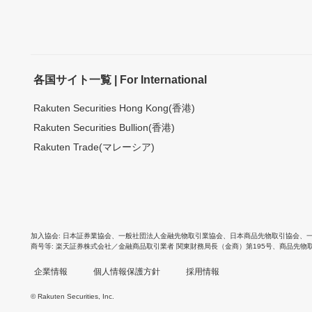
各国サイト一覧 | For International
Rakuten Securities Hong Kong(香港)
Rakuten Securities Bullion(香港)
Rakuten Trade(マレーシア)
加入協会
日本証券業協会
、
一般社団法人金融先物取引業協会
、
日本商品先物取引協会
、
商号等
楽天証券株式会社／金融商品取引業者 関東財務局長（金商）第195号、商品先物
企業情報
個人情報保護方針
採用情報
© Rakuten Securities, Inc.