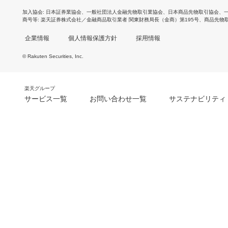
加入協会
日本証券業協会
、
一般社団法人金融先物取引業協会
、
日本商品先物取引協会
、
商号等
楽天証券株式会社／金融商品取引業者 関東財務局長（金商）第195号、商品先物
企業情報
個人情報保護方針
採用情報
© Rakuten Securities, Inc.
楽天グループ
サービス一覧
お問い合わせ一覧
サステナビリティ