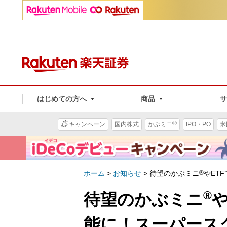
はじめての方へ
商品
®
キャンペーン
国内株式
かぶミニ
IPO・PO
米
ホーム
>
お知らせ
>
待望のかぶミニ
®
やET
®
待望のかぶミニ
能に！スーパース