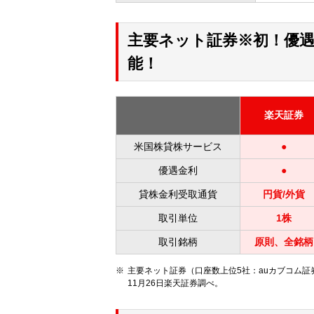
主要ネット証券※初！優
能！
楽天証券
米国株貸株サービス
●
優遇金利
●
貸株金利受取通貨
円貨/外貨
取引単位
1株
取引銘柄
原則、全銘柄
主要ネット証券（口座数上位5社：auカブコム証
11月26日楽天証券調べ。