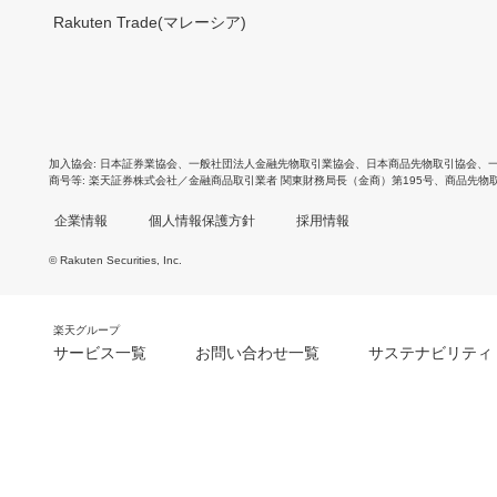
Rakuten Trade(マレーシア)
加入協会
日本証券業協会
、
一般社団法人金融先物取引業協会
、
日本商品先物取引協会
、
商号等
楽天証券株式会社／金融商品取引業者 関東財務局長（金商）第195号、商品先物
企業情報
個人情報保護方針
採用情報
© Rakuten Securities, Inc.
楽天グループ
サービス一覧
お問い合わせ一覧
サステナビリティ