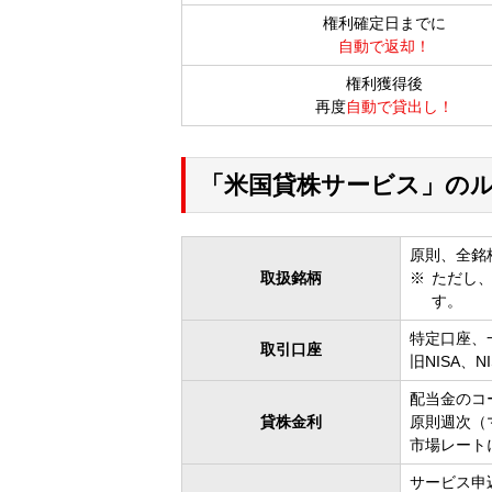
権利確定日までに
自動で返却！
権利獲得後
再度
自動で貸出し！
「米国貸株サービス」の
原則、全銘
取扱銘柄
ただし、
す。
特定口座、
取引口座
旧NISA、
配当金のコ
貸株金利
原則週次（
市場レート
サービス申