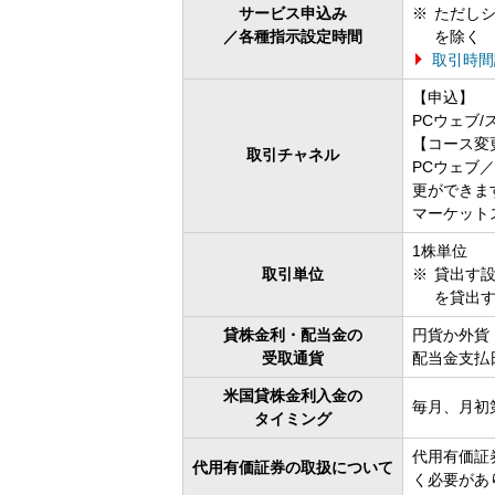
サービス申込み
ただしシ
／各種指示設定時間
を除く
取引時間
【申込】
PCウェブ
【コース変
取引チャネル
PCウェブ
更ができま
マーケット
1株単位
取引単位
貸出す
を貸出
貸株金利・配当金の
円貨か外貨
受取通貨
配当金支払
米国貸株金利入金の
毎月、月初
タイミング
代用有価証
代用有価証券の取扱について
く必要があ