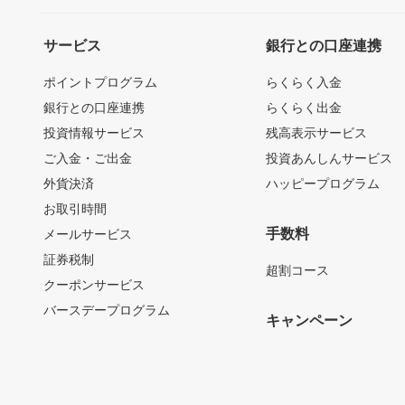
サービス
銀行との口座連携
ポイントプログラム
らくらく入金
銀行との口座連携
らくらく出金
投資情報サービス
残高表示サービス
ご入金・ご出金
投資あんしんサービス
外貨決済
ハッピープログラム
お取引時間
手数料
メールサービス
証券税制
超割コース
クーポンサービス
バースデープログラム
キャンペーン