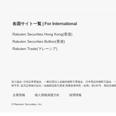
各国サイト一覧 | For International
Rakuten Securities Hong Kong(香港)
Rakuten Securities Bullion(香港)
Rakuten Trade(マレーシア)
加入協会
日本証券業協会
、
一般社団法人金融先物取引業協会
、
日本商品先物取引協会
、
商号等
楽天証券株式会社／金融商品取引業者 関東財務局長（金商）第195号、商品先物
企業情報
個人情報保護方針
採用情報
© Rakuten Securities, Inc.