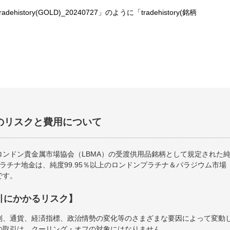
story(GOLD)_20240727」のように「tradehistory(銘柄
。
のリスクと費用について
ンドン貴金属市場協会（LBMA）の受渡供用品銘柄として規定された純度
プラチナ地金は、純度99.95％以上のロンドンプラチナ＆パラジウム市場
です。
引にかかるリスク】
利、通貨、経済指標、政治情勢の変化等のさまざまな要因によって変動
の取引は、クーリング・オフの対象にはなりません。