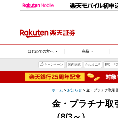
はじめての方へ
商品
®
キャンペーン
国内株式
かぶミニ
IPO・PO
ホーム
>
お知らせ
>
金・プラチナ取引画
金・プラチナ取
（8/3～）