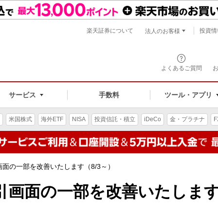
楽天証券について
投資情
法人のお客様
よくあるご質問
手数料
サービス
ツール・アプリ
米国株式
海外ETF
NISA
投資信託・積立
iDeCo
金・プラチナ
F
面の一部を改善いたします（8/3～）
引画面の一部を改善いたしま