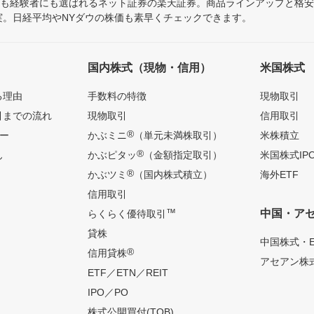
にも経験者にも選ばれるネット証券の楽天証券。商品ラインアップと格
充実。日経平均やNYダウの株価も素早くチェックできます。
国内株式（現物・信用）
米国株式
る理由
手数料の特徴
現物取引
引までの流れ
現物取引
信用取引
®
ー
かぶミニ
（単元未満株取引）
米株積立
®
ん
かぶピタッ
（金額指定取引）
米国株式IP
®
かぶツミ
（国内株式積立）
海外ETF
信用取引
™
中国・ア
らくらく優待取引
貸株
中国株式・E
®
信用貸株
アセアン株式
ETF／ETN／REIT
IPO／PO
株式公開買付(TOB)