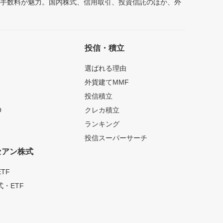
安手数料が魅力。国内株式、信用取引、投資信託のほか、外
投信・積立
選ばれる理由
外貨建てMMF
投信積立
O
クレカ積立
ランキング
投信スーパーサーチ
セアン株式
TF
・ETF