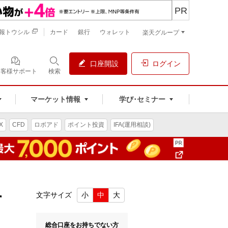
PR
報トウシル
カード
銀行
ウォレット
楽天グループ
口座開設
ログイン
お客様サポート
検索
マーケット情報
学び･セミナー
X
CFD
ロボアド
ポイント投資
IFA(運用相談)
す
文字サイズ
小
中
大
総合口座をお持ちでない方