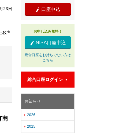
7月23日
口座申込

お申し込み無料！
たお声
NISA口座申込

総合口座をお持ちでない方は
こちら
総合口座ログイン

お知らせ
2026

有商
2025
