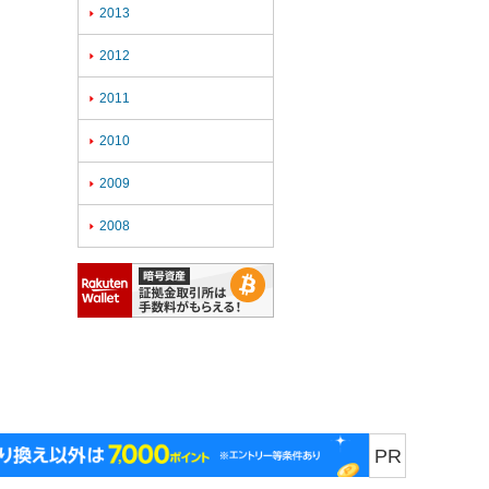
2013

2012

2011

2010

2009

2008

PR