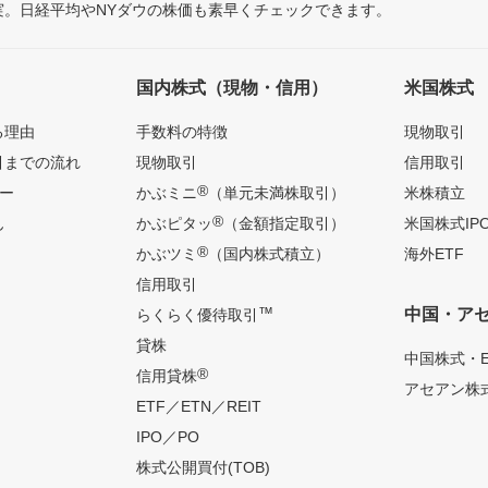
充実。日経平均やNYダウの株価も素早くチェックできます。
国内株式（現物・信用）
米国株式
る理由
手数料の特徴
現物取引
引までの流れ
現物取引
信用取引
®
ー
かぶミニ
（単元未満株取引）
米株積立
®
ん
かぶピタッ
（金額指定取引）
米国株式IP
®
かぶツミ
（国内株式積立）
海外ETF
信用取引
™
中国・ア
らくらく優待取引
貸株
中国株式・E
®
信用貸株
アセアン株式
ETF／ETN／REIT
IPO／PO
株式公開買付(TOB)