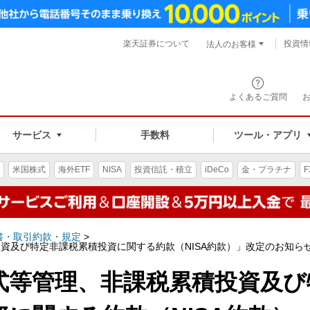
楽天証券について
投資情
法人のお客様
よくあるご質問
手数料
サービス
ツール・アプリ
米国株式
海外ETF
NISA
投資信託・積立
iDeCo
金・プラチナ
F
書・取引約款・規定
>
資及び特定非課税累積投資に関する約款（NISA約款）」改定のお知ら
式等管理、非課税累積投資及び