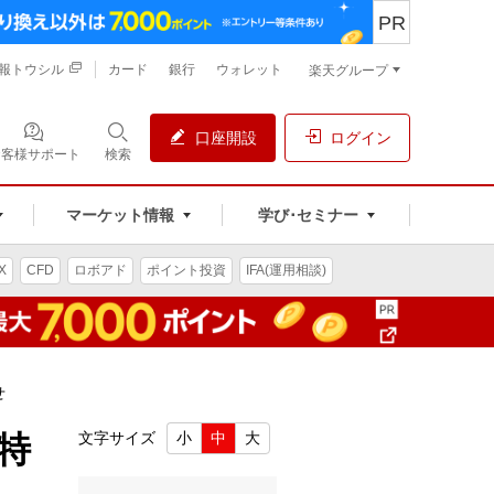
PR
報トウシル
カード
銀行
ウォレット
楽天グループ
口座開設
ログイン
お客様サポート
検索
マーケット情報
学び･セミナー
X
CFD
ロボアド
ポイント投資
IFA(運用相談)
せ
特
文字サイズ
小
中
大