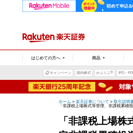
はじめての方へ
商品
®
キャンペーン
国内株式
かぶミニ
IPO・PO
ホーム
>
楽天証券について
>
取引説明
「非課税上場株式等管理、非課税累積投
「非課税上場株