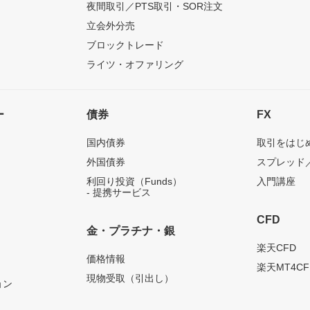
夜間取引／PTS取引・SOR注文
立会外分売
ブロックトレード
ライツ・オファリング
ー
債券
FX
国内債券
取引をはじ
外国債券
スプレッド
利回り投資（Funds）
入門講座
- 提携サービス
CFD
金・プラチナ・銀
）
楽天CFD
価格情報
楽天MT4CF
現物受取（引出し）
ョン