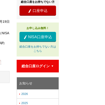
」
総合口座をお持ちでない方
口座申込

7月19日
お申し込み無料！
NISA
NISA口座申込

A約
総合口座をお持ちでない方は
こちら
総合口座ログイン

お知らせ
2026

2025
