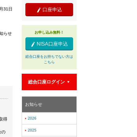
5月31日
口座申込

お申し込み無料！
知らせ
NISA口座申込

総合口座をお持ちでない方は
こちら
総合口座ログイン

お知らせ
2026

取得
2025

合の