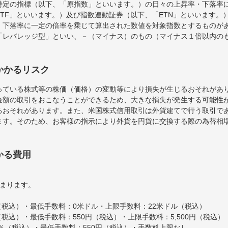
特定の指標（以下、「原指数」といいます。）の日々の上昇率・下落率
TF」といいます。）及び指数連動証券（以下、「ETN」といいます。）
・下落率に一定の倍率を乗じて算出された数値を対象指数とするものが
「レバレッジ型」といい、－（マイナス）のもの（マイナス１倍以内の
かかるリスク
っている株式等の株価（価格）の変動等により損失が生じるおそれがあ
金額の取引をおこなうことができるため、大きな損失が発生する可能性
るおそれがあります。また、米国株式信用取引は外貨建てで行う取引で
ます。そのため、お客様の指示により外貨を円貨に交換する際の為替相
かる費用
決まります。
％（税込）・最低手数料：0米ドル・上限手数料：22米ドル（税込）
％（税込）・最低手数料：550円（税込）・上限手数料：5,500円（税込）
0％（税込）・最低手数料：550円（税込）・手数料上限なし