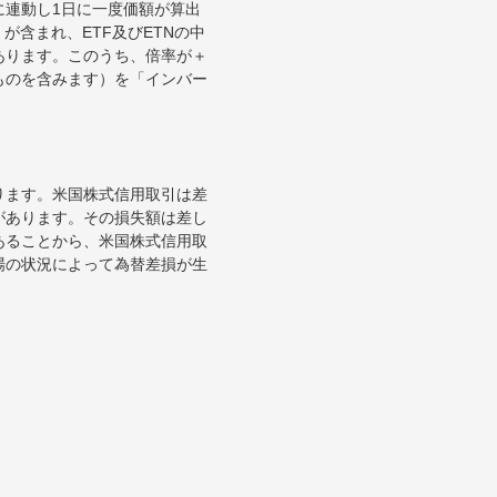
に連動し1日に一度価額が算出
が含まれ、ETF及びETNの中
あります。このうち、倍率が＋
ものを含みます）を「インバー
ります。米国株式信用取引は差
があります。その損失額は差し
あることから、米国株式信用取
場の状況によって為替差損が生