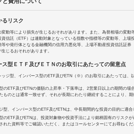
クと費用について
かるリスク
の変動等により損失が生じるおそれがあります。また、為替相場の変動
資信託（ETF）は連動対象となっている指数や指標等の変動等、上場投
等や発行体となる金融機関の信用力悪化等、上場不動産投資信託証券（
が生じるおそれがあります。
ース型ＥＴＦ及びＥＴＮのお取引にあたっての留意点
ッジ型、インバース型のETF及びETN（※）のお取引にあたっては、
型のETF及びETNの価額の上昇率・下落率は、2営業日以上の期間の場
たものとは通常一致せず、それが長期にわたり継続することにより、期
ジ型、インバース型のETF及びETNは、中長期間的な投資の目的に適
型のETF及びETNは、投資対象物や投資手法により銘柄固有のリスク
された資料等でご確認いただく、またはコールセンターにてお尋ねくだ