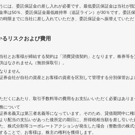
うには、委託保証金の差し入れが必要です。最低委託保証金は当社が指
金率は50％、委託保証金最低維持率（追証ライン）が30％です。委託保
の時限までに当社に差し入れていただき、委託保証金へ振替えていただ
かるリスクおよび費用
当社とお客様が締結する契約は「消費貸借契約」となります。株券等を
供はなされません（無担保取引）。
なりません
証券会社が自社の資産とお客様の資産を区別して管理する分別保管およ
ただくにあたり、取引手数料等の費用をお支払いいただく必要はありま
務について
証券名義又は第三者名義等になっています。そのため、貸借期間中に権
より配当の支払いがあった後所定の期日に、所得税相当額を差し引いた
た、株式分割等コーポレートアクションが発生した場合（整数倍の株式
することで、お客様は、株主の権利を獲得します。