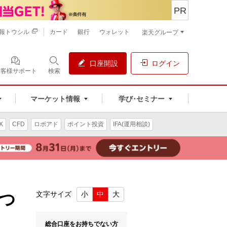
PR
報トウシル
カード
銀行
ウォレット
楽天グループ
口座開設
ログイン
お客様サポート
検索
マーケット情報
学び･セミナー
X
CFD
ロボアド
ポイント投資
IFA(運用相談)
つ
文字サイズ
小
中
大
総合口座をお持ちでない方