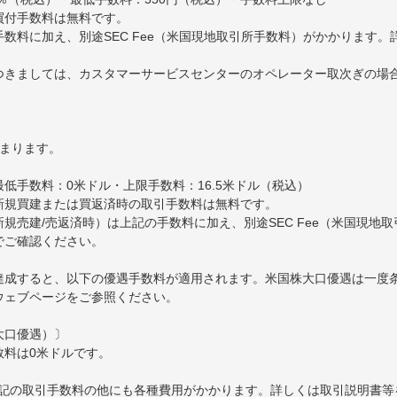
買付手数料は無料です。
数料に加え、別途SEC Fee（米国現地取引所手数料）がかかります
きましては、カスタマーサービスセンターのオペレーター取次ぎの場合、
決まります。
最低手数料：0米ドル・上限手数料：16.5米ドル（税込）
新規買建または買返済時の取引手数料は無料です。
規売建/売返済時）は上記の手数料に加え、別途SEC Fee（米国現地
でご確認ください。
達成すると、以下の優遇手数料が適用されます。米国株大口優遇は一度
ウェブページをご参照ください。
大口優遇）〕
数料は0米ドルです。
記の取引手数料の他にも各種費用がかかります。詳しくは取引説明書等