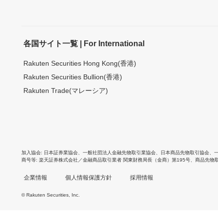
各国サイト一覧 | For International
Rakuten Securities Hong Kong(香港)
Rakuten Securities Bullion(香港)
Rakuten Trade(マレーシア)
加入協会
日本証券業協会
、
一般社団法人金融先物取引業協会
、
日本商品先物取引協会
、
商号等
楽天証券株式会社／金融商品取引業者 関東財務局長（金商）第195号、商品先物
企業情報
個人情報保護方針
採用情報
© Rakuten Securities, Inc.