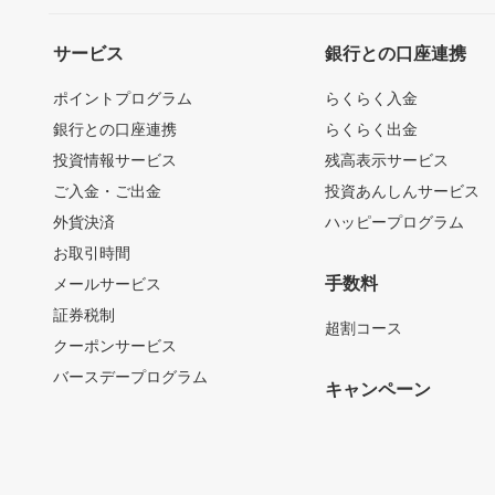
サービス
銀行との口座連携
ポイントプログラム
らくらく入金
銀行との口座連携
らくらく出金
投資情報サービス
残高表示サービス
ご入金・ご出金
投資あんしんサービス
外貨決済
ハッピープログラム
お取引時間
手数料
メールサービス
証券税制
超割コース
クーポンサービス
バースデープログラム
キャンペーン