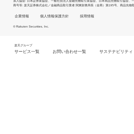
加入協会
日本証券業協会
、
一般社団法人金融先物取引業協会
、
日本商品先物取引協会
、
商号等
楽天証券株式会社／金融商品取引業者 関東財務局長（金商）第195号、商品先物
企業情報
個人情報保護方針
採用情報
© Rakuten Securities, Inc.
楽天グループ
サービス一覧
お問い合わせ一覧
サステナビリティ