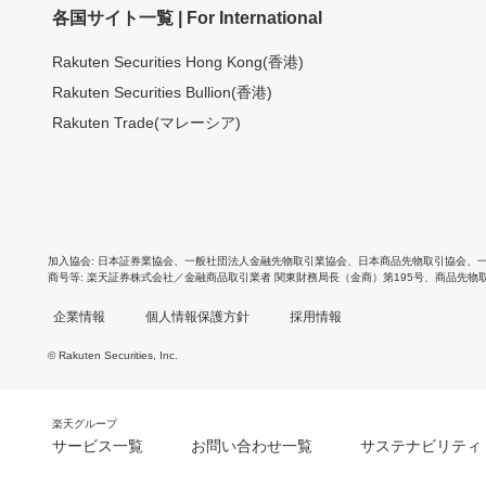
各国サイト一覧 | For International
Rakuten Securities Hong Kong(香港)
Rakuten Securities Bullion(香港)
Rakuten Trade(マレーシア)
加入協会
日本証券業協会
、
一般社団法人金融先物取引業協会
、
日本商品先物取引協会
、
商号等
楽天証券株式会社／金融商品取引業者 関東財務局長（金商）第195号、商品先物
企業情報
個人情報保護方針
採用情報
© Rakuten Securities, Inc.
楽天グループ
サービス一覧
お問い合わせ一覧
サステナビリティ