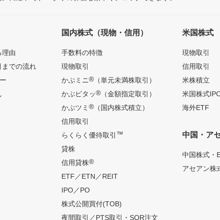
国内株式（現物・信用）
米国株式
る理由
手数料の特徴
現物取引
引までの流れ
現物取引
信用取引
®
ー
かぶミニ
（単元未満株取引）
米株積立
®
ん
かぶピタッ
（金額指定取引）
米国株式IP
®
かぶツミ
（国内株式積立）
海外ETF
信用取引
™
中国・ア
らくらく優待取引
貸株
中国株式・E
®
信用貸株
アセアン株式
ETF／ETN／REIT
IPO／PO
株式公開買付(TOB)
夜間取引／PTS取引・SOR注文