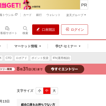
PR
報トウシル
カード
銀行
ウォレット
楽天グループ
口座開設
ログイン
お客様サポート
検索
マーケット情報
学び･セミナー
X
CFD
ロボアド
ポイント投資
IFA(運用相談)
文字サイズ
小
中
大
1月13日
総合口座をお持ちでない方