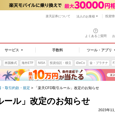
楽天証券について
投資情
法人のお客様
よくあるご質問
手数料
サービス
ツール・アプリ
米国株式
海外ETF
NISA
投資信託・積立
iDeCo
金・プラチナ
F
書・取引約款・規定
>
「楽天CFD取引ルール」改定のお知らせ
引ルール」改定のお知らせ
2023年1