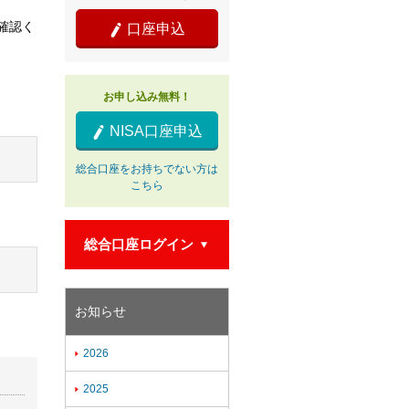
確認く
口座申込

お申し込み無料！
NISA口座申込

総合口座をお持ちでない方は
こちら
総合口座ログイン

お知らせ
2026

2025
