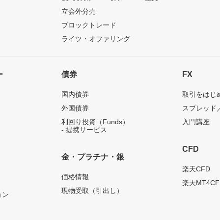
立会外分売
ブロックトレード
ライツ・オファリング
ー
債券
FX
国内債券
取引をはじ
外国債券
スプレッド
利回り投資（Funds）
入門講座
- 提携サービス
CFD
金・プラチナ・銀
）
楽天CFD
価格情報
楽天MT4CF
現物受取（引出し）
ョン