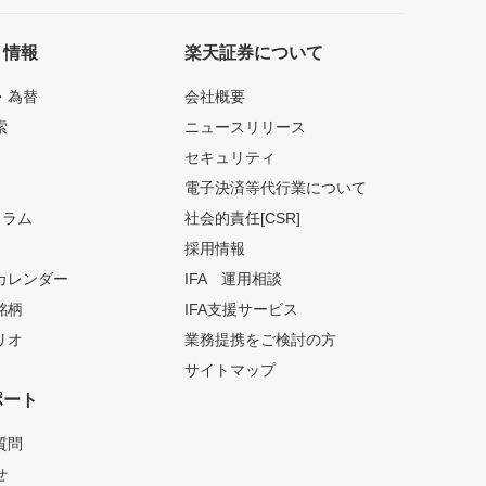
ト情報
楽天証券について
・為替
会社概要
索
ニュースリリース
セキュリティ
電子決済等代行業について
コラム
社会的責任[CSR]
採用情報
カレンダー
IFA 運用相談
銘柄
IFA支援サービス
リオ
業務提携をご検討の方
サイトマップ
ポート
質問
せ