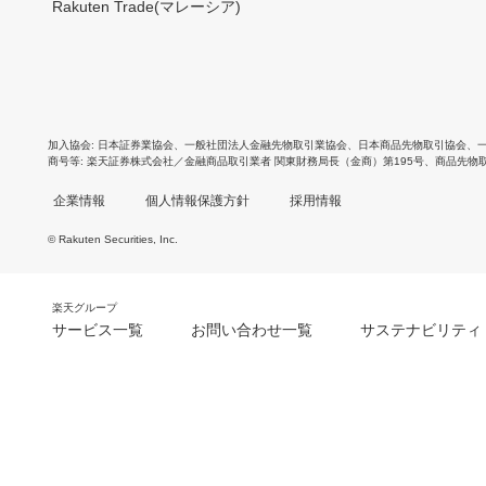
Rakuten Trade(マレーシア)
加入協会
日本証券業協会
、
一般社団法人金融先物取引業協会
、
日本商品先物取引協会
、
商号等
楽天証券株式会社／金融商品取引業者 関東財務局長（金商）第195号、商品先物
企業情報
個人情報保護方針
採用情報
© Rakuten Securities, Inc.
楽天グループ
サービス一覧
お問い合わせ一覧
サステナビリティ