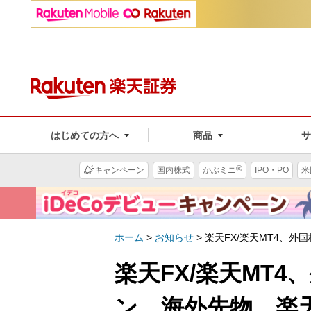
はじめての方へ
商品
®
キャンペーン
国内株式
かぶミニ
IPO・PO
米
ホーム
>
お知らせ
>
楽天FX/楽天MT4、
楽天FX/楽天MT
ン、海外先物、楽天