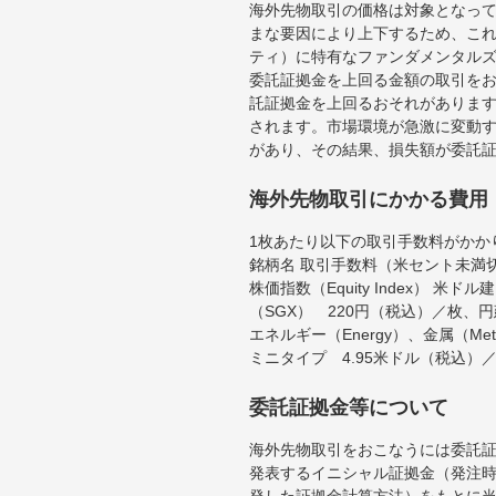
海外先物取引の価格は対象となっ
まな要因により上下するため、こ
ティ）に特有なファンダメンタル
委託証拠金を上回る金額の取引を
託証拠金を上回るおそれがあります
されます。市場環境が急激に変動
があり、その結果、損失額が委託
海外先物取引にかかる費用
1枚あたり以下の取引手数料がかか
銘柄名 取引手数料（米セント未満
株価指数（Equity Index）
（SGX） 220円（税込）／枚、
エネルギー（Energy）、金属（Me
ミニタイプ 4.95米ドル（税込）
委託証拠金等について
海外先物取引をおこなうには委託
発表するイニシャル証拠金（発注時