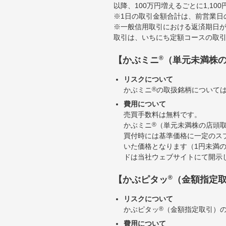
以降、100万円増えるごとに1,10
※1日の取引金額合計は、前営業日
※一般信用取引における返済期日が
取引は、いちにち定額コースの取
®
【かぶミニ
（単元未満株
リスクについて
かぶミニ
®
の取扱銘柄について
費用について
売買手数料は無料です。
かぶミニ
®
（単元未満株の店頭
買付時には基準価格に一定のス
いた価格となります（1円未満
ドは当社ウェブサイトにて開示
®
【かぶピタッ
（金額指定
リスクについて
かぶピタッ
®
（金額指定取引）
費用について