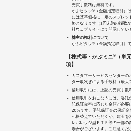
売買手数料は無料です。
かぶピタッ
®
（金額指定取引）
には基準価格に一定のスプレッ
格となります（1円未満の端数
社ウェブサイトにて開示してい
株主の権利について
かぶピタッ
®
（金額指定取引）
®
【株式等・かぶミニ
（単
項】
カスタマーサービスセンターの
ター取次ぎによる手数料（最大で
信用取引には、上記の売買手数
信用取引をおこなうには、委託
託保証金率に応じた金額が必要
20％です。委託保証金の保証
へ振替えていただくか、建玉を
レバレッジ型ＥＴＦ等の一部の
場合がございます。ご注意くだ