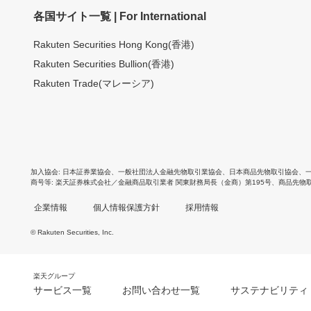
各国サイト一覧 | For International
Rakuten Securities Hong Kong(香港)
Rakuten Securities Bullion(香港)
Rakuten Trade(マレーシア)
加入協会
日本証券業協会
、
一般社団法人金融先物取引業協会
、
日本商品先物取引協会
、
商号等
楽天証券株式会社／金融商品取引業者 関東財務局長（金商）第195号、商品先物
企業情報
個人情報保護方針
採用情報
© Rakuten Securities, Inc.
楽天グループ
サービス一覧
お問い合わせ一覧
サステナビリティ