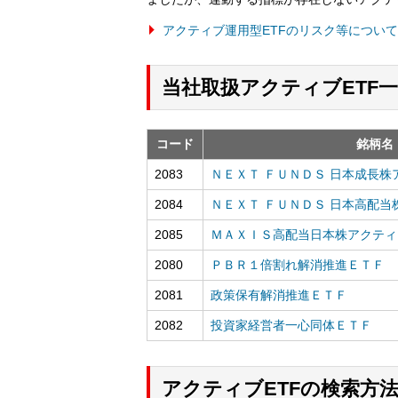
アクティブ運用型ETFのリスク等について
当社取扱アクティブETF
コード
銘柄名
2083
ＮＥＸＴ ＦＵＮＤＳ 日本成長
2084
ＮＥＸＴ ＦＵＮＤＳ 日本高配
2085
ＭＡＸＩＳ高配当日本株アクティ
2080
ＰＢＲ１倍割れ解消推進ＥＴＦ
2081
政策保有解消推進ＥＴＦ
2082
投資家経営者一心同体ＥＴＦ
アクティブETFの検索方