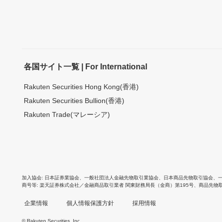
各国サイト一覧 | For International
Rakuten Securities Hong Kong(香港)
Rakuten Securities Bullion(香港)
Rakuten Trade(マレーシア)
加入協会
日本証券業協会
、
一般社団法人金融先物取引業協会
、
日本商品先物取引協会
、
商号等
楽天証券株式会社／金融商品取引業者 関東財務局長（金商）第195号、商品先物
企業情報
個人情報保護方針
採用情報
© Rakuten Securities, Inc.