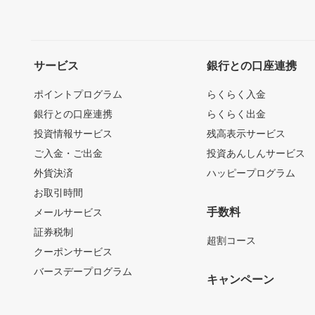
サービス
銀行との口座連携
ポイントプログラム
らくらく入金
銀行との口座連携
らくらく出金
投資情報サービス
残高表示サービス
ご入金・ご出金
投資あんしんサービス
外貨決済
ハッピープログラム
お取引時間
手数料
メールサービス
証券税制
超割コース
クーポンサービス
バースデープログラム
キャンペーン