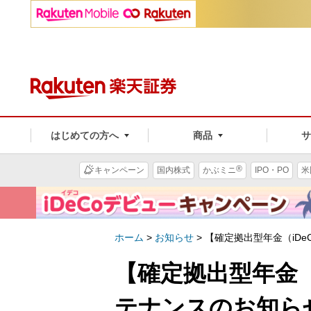
はじめての方へ
商品
®
キャンペーン
国内株式
かぶミニ
IPO・PO
米
ホーム
>
お知らせ
>
【確定拠出型年金（iDe
【確定拠出型年金（i
テナンスのお知ら