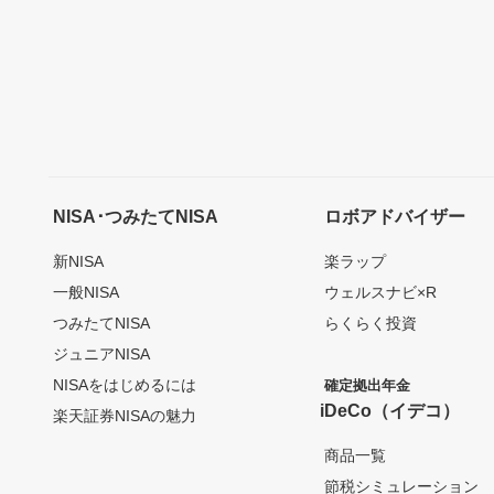
NISA･つみたてNISA
ロボアドバイザー
新NISA
楽ラップ
一般NISA
ウェルスナビ×R
つみたてNISA
らくらく投資
ジュニアNISA
NISAをはじめるには
確定拠出年金
iDeCo（イデコ）
楽天証券NISAの魅力
商品一覧
節税シミュレーション