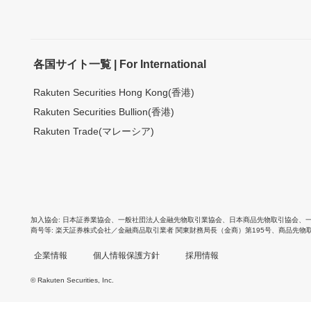
各国サイト一覧 | For International
Rakuten Securities Hong Kong(香港)
Rakuten Securities Bullion(香港)
Rakuten Trade(マレーシア)
加入協会
日本証券業協会
、
一般社団法人金融先物取引業協会
、
日本商品先物取引協会
、
商号等
楽天証券株式会社／金融商品取引業者 関東財務局長（金商）第195号、商品先物
企業情報
個人情報保護方針
採用情報
© Rakuten Securities, Inc.