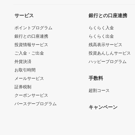
サービス
銀行との口座連携
ポイントプログラム
らくらく入金
銀行との口座連携
らくらく出金
投資情報サービス
残高表示サービス
ご入金・ご出金
投資あんしんサービス
外貨決済
ハッピープログラム
お取引時間
手数料
メールサービス
証券税制
超割コース
クーポンサービス
バースデープログラム
キャンペーン