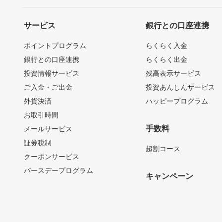
サービス
銀行との口座連携
ポイントプログラム
らくらく入金
銀行との口座連携
らくらく出金
投資情報サービス
残高表示サービス
ご入金・ご出金
投資あんしんサービス
外貨決済
ハッピープログラム
お取引時間
手数料
メールサービス
証券税制
超割コース
クーポンサービス
バースデープログラム
キャンペーン