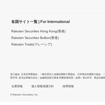
各国サイト一覧 | For International
Rakuten Securities Hong Kong(香港)
Rakuten Securities Bullion(香港)
Rakuten Trade(マレーシア)
加入協会
日本証券業協会
、
一般社団法人金融先物取引業協会
、
日本商品先物取引協会
、
商号等
楽天証券株式会社／金融商品取引業者 関東財務局長（金商）第195号、商品先物
企業情報
個人情報保護方針
採用情報
© Rakuten Securities, Inc.