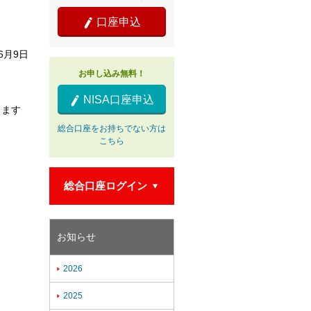
口座申込

年6月9日
お申し込み無料！
NISA口座申込

します
総合口座をお持ちでない方は
こちら
総合口座ログイン

お知らせ
2026

2025
