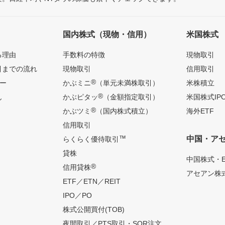
国内株式（現物・信用）
米国株式
る理由
手数料の特徴
現物取引
引までの流れ
現物取引
信用取引
®
ー
かぶミニ
（単元未満株取引）
米株積立
®
ん
かぶピタッ
（金額指定取引）
米国株式IP
®
かぶツミ
（国内株式積立）
海外ETF
信用取引
™
中国・ア
らくらく優待取引
貸株
中国株式・E
®
信用貸株
アセアン株式
ETF／ETN／REIT
IPO／PO
株式公開買付(TOB)
夜間取引／PTS取引・SOR注文