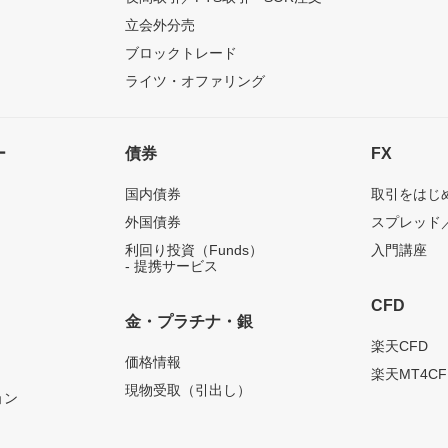
立会外分売
ブロックトレード
ライツ・オファリング
ー
債券
FX
国内債券
取引をはじ
外国債券
スプレッド
利回り投資（Funds）
入門講座
- 提携サービス
CFD
金・プラチナ・銀
）
楽天CFD
価格情報
楽天MT4CF
現物受取（引出し）
ョン