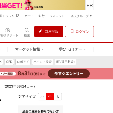
PR
報トウシル
カード
銀行
ウォレット
楽天グループ
口座開設
ログイン
お客様サポート
検索
マーケット情報
学び･セミナー
X
CFD
ロボアド
ポイント投資
IFA(運用相談)
2023年6月24日～）
い
文字サイズ
小
中
大
総合口座をお持ちでない方