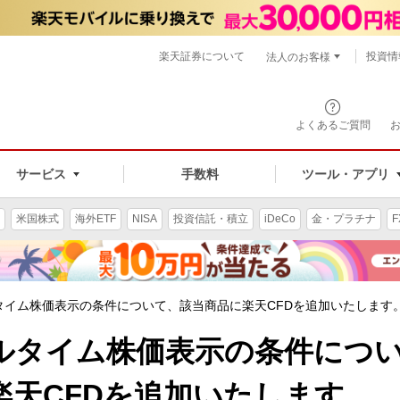
楽天証券について
投資情
法人のお客様
よくあるご質問
手数料
サービス
ツール・アプリ
米国株式
海外ETF
NISA
投資信託・積立
iDeCo
金・プラチナ
F
イム株価表示の条件について、該当商品に楽天CFDを追加いたします。（
ルタイム株価表示の条件につ
楽天CFDを追加いたします。