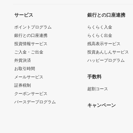
サービス
銀行との口座連携
ポイントプログラム
らくらく入金
銀行との口座連携
らくらく出金
投資情報サービス
残高表示サービス
ご入金・ご出金
投資あんしんサービス
外貨決済
ハッピープログラム
お取引時間
手数料
メールサービス
証券税制
超割コース
クーポンサービス
バースデープログラム
キャンペーン