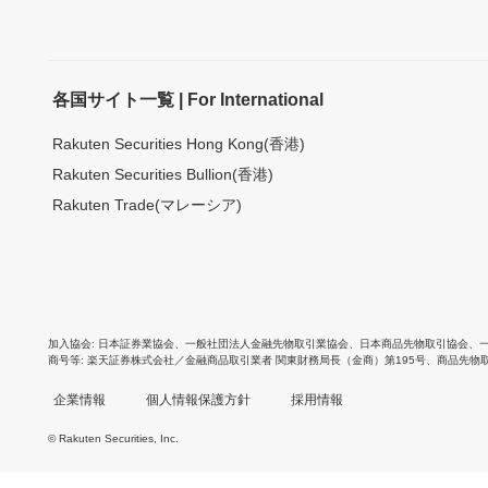
各国サイト一覧 | For International
Rakuten Securities Hong Kong(香港)
Rakuten Securities Bullion(香港)
Rakuten Trade(マレーシア)
加入協会
日本証券業協会
、
一般社団法人金融先物取引業協会
、
日本商品先物取引協会
、
商号等
楽天証券株式会社／金融商品取引業者 関東財務局長（金商）第195号、商品先物
企業情報
個人情報保護方針
採用情報
© Rakuten Securities, Inc.