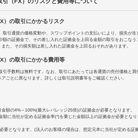
取引（FX）のリスクと費用等について
FX）の取引にかかるリスク
は、取引通貨の価格変動や、スワップポイントの支払いにより、損失が生
は少額の証拠金で、その差し入れた証拠金を上回る金額の取引をおこなう
。また、その損失額は差し入れた証拠金を上回るおそれがあります。
FX）の取引にかかる費用等
の取引手数料は無料です。なお、取引にあたっては各通貨の売付価格と買
ペアごとに異なります。詳しくは取引説明書等をご確認ください。
金額の4%～100%(最大レバレッジ25倍)の証拠金が必要となります。
金額に当社が定める証拠金率(*)を乗じた金額以上の証拠金が必要となり
必要となります。(法人のお客様の場合は、想定元本に当社が定める証拠