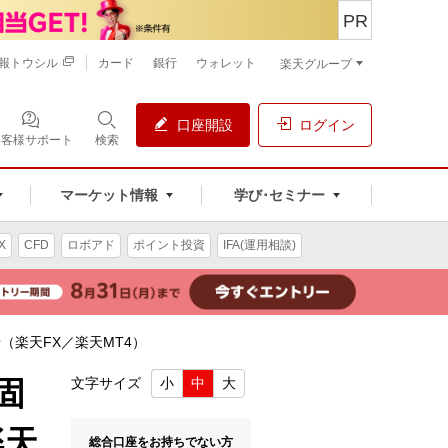
PR
報トウシル
カード
銀行
ウォレット
楽天グループ
口座開設
ログイン
お客様サポート
検索
マーケット情報
学び･セミナー
X
CFD
ロボアド
ポイント投資
IFA(運用相談)
（楽天FX／楽天MT4）
固
文字サイズ
小
中
大
楽天
総合口座をお持ちでない方