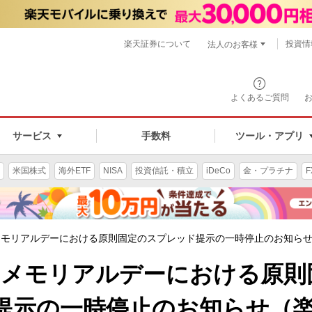
楽天証券について
投資情
法人のお客様
よくあるご質問
手数料
サービス
ツール・アプリ
米国株式
海外ETF
NISA
投資信託・積立
iDeCo
金・プラチナ
F
メモリアルデーにおける原則固定のスプレッド提示の一時停止のお知らせ
9日メモリアルデーにおける原則
提示の一時停止のお知らせ（