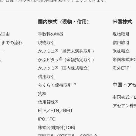
国内株式（現物・信用）
米国株式
る理由
手数料の特徴
現物取引
引までの流れ
現物取引
信用取引
®
ー
かぶミニ
（単元未満株取引）
米株積立
®
ん
かぶピタッ
（金額指定取引）
米国株式IP
®
かぶツミ
（国内株式積立）
海外ETF
信用取引
™
中国・ア
らくらく優待取引
貸株
中国株式・E
®
信用貸株
アセアン株式
ETF／ETN／REIT
IPO／PO
株式公開買付(TOB)
夜間取引／PTS取引・SOR注文