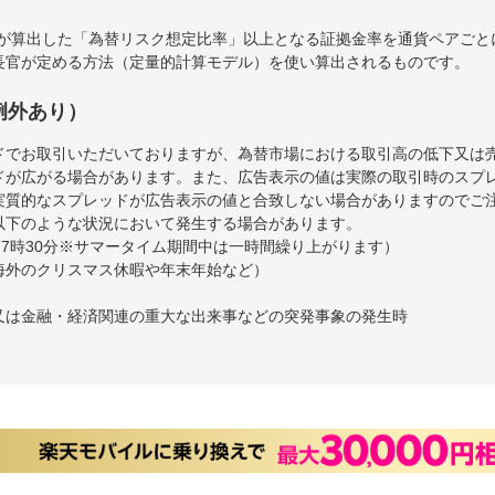
会が算出した「為替リスク想定比率」以上となる証拠金率を通貨ペアごと
長官が定める方法（定量的計算モデル）を使い算出されるものです。
例外あり）
ドでお取引いただいておりますが、為替市場における取引高の低下又は
ドが広がる場合があります。また、広告表示の値は実際の取引時のスプ
実質的なスプレッドが広告表示の値と合致しない場合がありますのでご
以下のような状況において発生する場合があります。
～7時30分※サマータイム期間中は一時間繰り上がります）
海外のクリスマス休暇や年末年始など）
又は金融・経済関連の重大な出来事などの突発事象の発生時