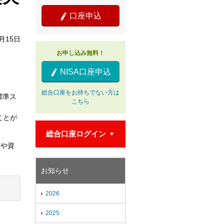
口座申込

5月15日
お申し込み無料！
NISA口座申込

総合口座をお持ちでない方は
標準ス
こちら
ことが
総合口座ログイン

）や資
お知らせ
2026

2025
