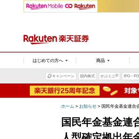
はじめての方へ
商品
®
キャンペーン
国内株式
かぶミニ
IPO・PO
ホーム
>
お知らせ
>
国民年金基金連合
国民年金基金連
人型確定拠出年