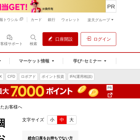
PR
報トウシル
カード
銀行
ウォレット
楽天グループ
口座開設
ログイン
お客様サポート
検索
マーケット情報
学び･セミナー
X
CFD
ロボアド
ポイント投資
IFA(運用相談)
いたお客様へ
個
文字サイズ
小
中
大
お
総合口座をお持ちでない方