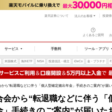
楽天証券について
投資情
法人のお客様
よくあるご質問
手数料
サービス
ツール・アプリ
米国株式
海外ETF
NISA
投資信託・積立
iDeCo
金・プラチナ
F
会から“転退職などに伴う「個人型確定拠出年金」手続きのご案内”が届
合会から“転退職などに伴う「
金」手続きのご案内”が届いた