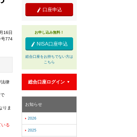
口座申込

1月16日
お申し込み無料！
号774
NISA口座申込

総合口座をお持ちでない方は
こちら
総合口座ログイン
が法律

類で
お知らせ
なりま
2026

ている
2025
