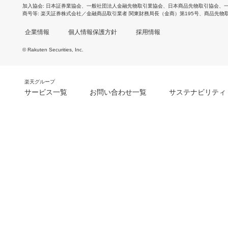
加入協会
日本証券業協会
、
一般社団法人金融先物取引業協会
、
日本商品先物取引協会
、
商号等
楽天証券株式会社／金融商品取引業者 関東財務局長（金商）第195号、商品先物
企業情報
個人情報保護方針
採用情報
© Rakuten Securities, Inc.
楽天グループ
サービス一覧
お問い合わせ一覧
サステナビリティ