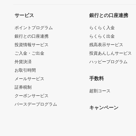
サービス
銀行との口座連携
ポイントプログラム
らくらく入金
銀行との口座連携
らくらく出金
投資情報サービス
残高表示サービス
ご入金・ご出金
投資あんしんサービス
外貨決済
ハッピープログラム
お取引時間
手数料
メールサービス
証券税制
超割コース
クーポンサービス
バースデープログラム
キャンペーン