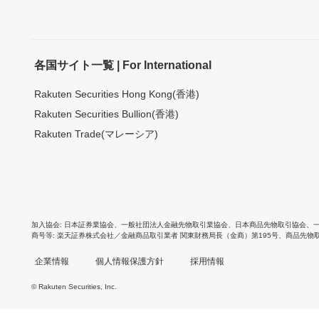
各国サイト一覧 | For International
Rakuten Securities Hong Kong(香港)
Rakuten Securities Bullion(香港)
Rakuten Trade(マレーシア)
加入協会
日本証券業協会
、
一般社団法人金融先物取引業協会
、
日本商品先物取引協会
、
商号等
楽天証券株式会社／金融商品取引業者 関東財務局長（金商）第195号、商品先物
企業情報
個人情報保護方針
採用情報
© Rakuten Securities, Inc.