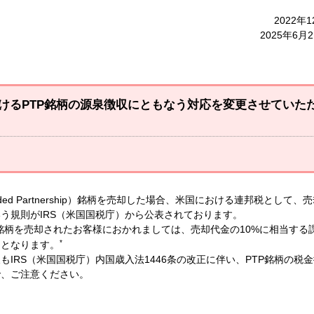
2022年
2025年6月
におけるPTP銘柄の源泉徴収にともなう対応を変更させていた
 Traded Partnership）銘柄を売却した場合、米国における連邦税として、
いう規則がIRS（米国国税庁）から公表されております。
TP銘柄を売却されたお客様におかれましては、売却代金の10%に相当する
*
ととなります。
IRS（米国国税庁）内国歳入法1446条の改正に伴い、PTP銘柄の税
で、ご注意ください。