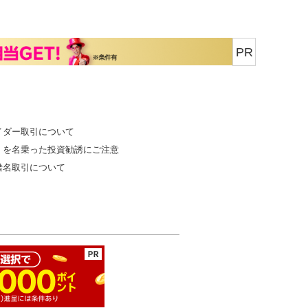
PR
イダー取引について
」を名乗った投資勧誘にご注意
借名取引について