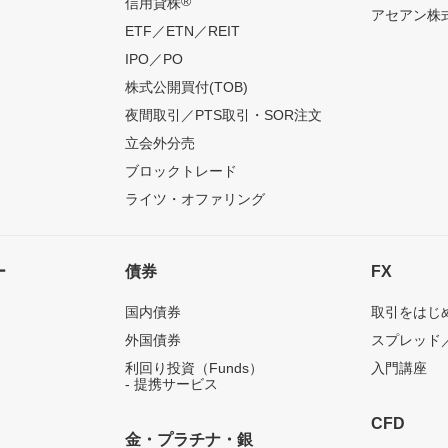
®
信用貸株
アセアン株式
ETF／ETN／REIT
IPO／PO
株式公開買付(TOB)
夜間取引／PTS取引・SOR注文
立会外分売
ブロックトレード
ライツ・オファリング
ー
債券
FX
国内債券
取引をはじ
外国債券
スプレッド
利回り投資（Funds）
入門講座
- 提携サービス
CFD
金・プラチナ・銀
）