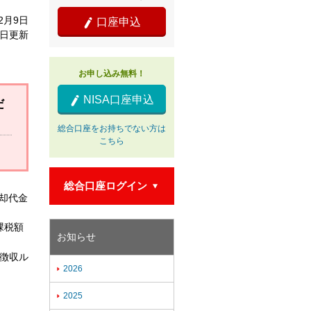
12月9日
口座申込

2日更新
お申し込み無料！
NISA口座申込

だ
総合口座をお持ちでない方は
こちら
総合口座ログイン

売却代金
課税額
お知らせ
金徴収ル
2026

2025
