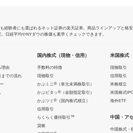
にも経験者にも選ばれるネット証券の楽天証券。商品ラインアップと格
充実。日経平均やNYダウの株価も素早くチェックできます。
国内株式（現物・信用）
米国株式
る理由
手数料の特徴
現物取引
引までの流れ
現物取引
信用取引
®
ー
かぶミニ
（単元未満株取引）
米株積立
®
ん
かぶピタッ
（金額指定取引）
米国株式IP
®
かぶツミ
（国内株式積立）
海外ETF
信用取引
™
中国・ア
らくらく優待取引
貸株
中国株式・E