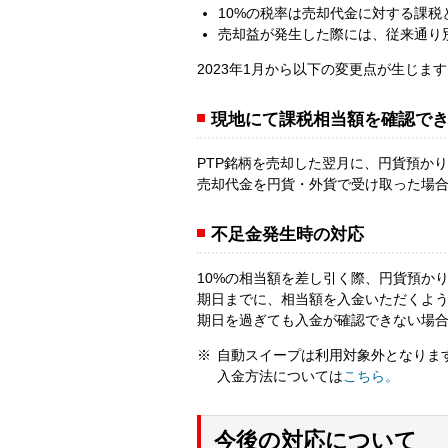
10%の税率は売却代金に対する課
売却益が発生した際には、従来通り別
2023年1月から以下の変更点が生じま
現地にて課税相当額を確認で
PTP銘柄を売却した翌月に、円貨預か
売却代金を円貨・外貨で受け取った場
不足金発生時の対応
10%の相当額を差し引く際、円貨預か
期日までに、相当額を入金いただくよ
期日を過ぎても入金が確認できない場
自動スイープは利用対象外となりま
入金方法については
こちら。
今後の対応について