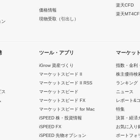
楽天CFD
価格情報
楽天MT4CF
現物受取（引出し）
ョン
携
ツール・アプリ
マーケッ
iGrow 資産づくり
指数・金利
マーケットスピード II
株主優待検
マーケットスピード II RSS
ランキング
ビス
マーケットスピード
ニュース
ム
マーケットスピード FX
レポート&
マーケットスピード for Mac
特集
iSPEED 株・投資情報
決算・経済
iSPEED FX
お気に入り
iSPEED 先物オプション
ポートフォ