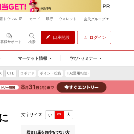
PR
報トウシル
カード
銀行
ウォレット
楽天グループ
口座開設
ログイン
お客様サポート
検索
マーケット情報
学び･セミナー
X
CFD
ロボアド
ポイント投資
IFA(運用相談)
に
文字サイズ
小
中
大
総合口座をお持ちでない方