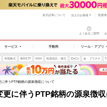
楽天証券について
投資情
法人のお客様
よくあるご質問
手数料
サービス
ツール・アプリ
米国株式
海外ETF
NISA
投資信託・積立
iDeCo
金・プラチナ
F
に伴うPTP銘柄の源泉徴収について
変更に伴うPTP銘柄の源泉徴収