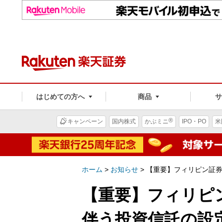
はじめての方へ
商品
®
キャンペーン
国内株式
かぶミニ
IPO・PO
米
ホーム
>
お知らせ
>
【重要】フィリピン証券
【重要】フィリピ
伴う投資信託の設