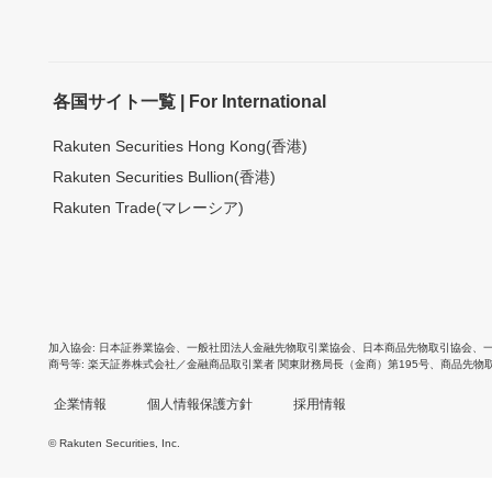
各国サイト一覧 | For International
Rakuten Securities Hong Kong(香港)
Rakuten Securities Bullion(香港)
Rakuten Trade(マレーシア)
加入協会
日本証券業協会
、
一般社団法人金融先物取引業協会
、
日本商品先物取引協会
、
商号等
楽天証券株式会社／金融商品取引業者 関東財務局長（金商）第195号、商品先物
企業情報
個人情報保護方針
採用情報
© Rakuten Securities, Inc.