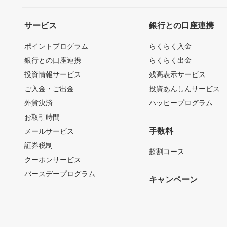
サービス
銀行との口座連携
ポイントプログラム
らくらく入金
銀行との口座連携
らくらく出金
投資情報サービス
残高表示サービス
ご入金・ご出金
投資あんしんサービス
外貨決済
ハッピープログラム
お取引時間
手数料
メールサービス
証券税制
超割コース
クーポンサービス
バースデープログラム
キャンペーン