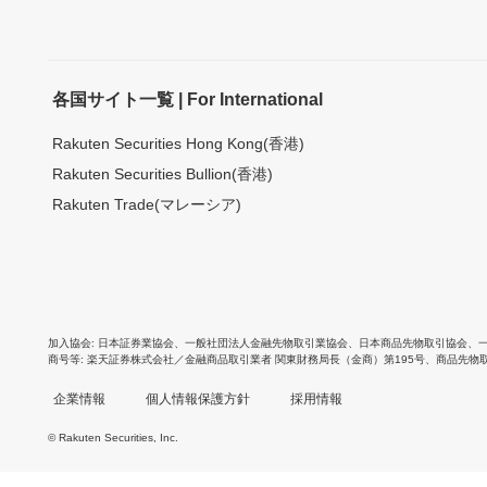
各国サイト一覧 | For International
Rakuten Securities Hong Kong(香港)
Rakuten Securities Bullion(香港)
Rakuten Trade(マレーシア)
加入協会
日本証券業協会
、
一般社団法人金融先物取引業協会
、
日本商品先物取引協会
、
商号等
楽天証券株式会社／金融商品取引業者 関東財務局長（金商）第195号、商品先物
企業情報
個人情報保護方針
採用情報
© Rakuten Securities, Inc.