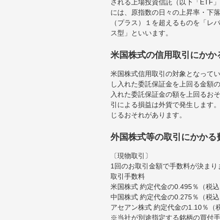
される上場投資信託（以下「ETF」
には、原指数の日々の上昇率・下
（プラス）１を超えるものを「レ
ス型」といいます。
米国株式の信用取引にかか
米国株式信用取引の対象となって
し入れた委託保証金を上回る金額
入れた委託保証金の額を上回るお
引による損益は外貨で発生します
じるおそれがあります。
外国株式等の取引にかかる
〔現物取引〕
1回のお取引金額で手数料が決まり
取引手数料
米国株式 約定代金の0.495％（
中国株式 約定代金の0.275％（税
アセアン株式 約定代金の1.10％
※当社が別途指定する銘柄の買付