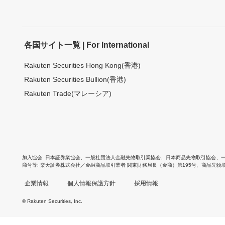
各国サイト一覧 | For International
Rakuten Securities Hong Kong(香港)
Rakuten Securities Bullion(香港)
Rakuten Trade(マレーシア)
加入協会
日本証券業協会
、
一般社団法人金融先物取引業協会
、
日本商品先物取引協会
、
商号等
楽天証券株式会社／金融商品取引業者 関東財務局長（金商）第195号、商品先物
企業情報
個人情報保護方針
採用情報
© Rakuten Securities, Inc.