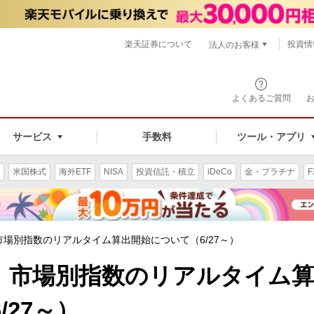
楽天証券について
投資情
法人のお客様
よくあるご質問
手数料
サービス
ツール・アプリ
米国株式
海外ETF
NISA
投資信託・積立
iDeCo
金・プラチナ
F
場別指数のリアルタイム算出開始について（6/27～）
 市場別指数のリアルタイム
/27～）