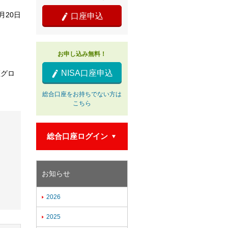
6月20日
口座申込

お申し込み無料！
NISA口座申込
証グロ

総合口座をお持ちでない方は
こちら
総合口座ログイン

。
お知らせ
2026

2025
