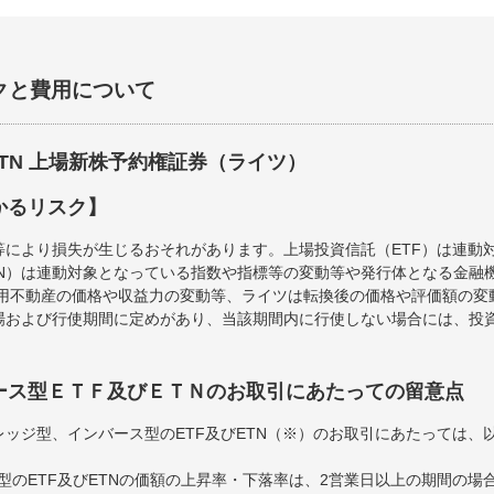
クと費用について
ETN 上場新株予約権証券（ライツ）
かるリスク】
等により損失が生じるおそれがあります。上場投資信託（ETF）は連動
TN）は連動対象となっている指数や指標等の変動等や発行体となる金融
運用不動産の価格や収益力の変動等、ライツは転換後の価格や評価額の
場および行使期間に定めがあり、当該期間内に行使しない場合には、投
ース型ＥＴＦ及びＥＴＮのお取引にあたっての留意点
ッジ型、インバース型のETF及びETN（※）のお取引にあたっては、
型のETF及びETNの価額の上昇率・下落率は、2営業日以上の期間の場