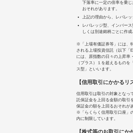
下落率に一定の倍率を乗じ
おそれがあります。
上記の理由から、レバレッ
レバレッジ型、インバース
しくは別途銘柄ごとに作成
※「上場有価証券等」には、
される上場投資信託（以下「E
には、原指数の日々の上昇率
（プラス）１を超えるものを
ス型」といいます。
【信用取引にかかるリ
信用取引は取引の対象となっ
託保証金を上回る金額の取引
保証金の額を上回るおそれが
※「らくらく信用取引口座」の
内に制限しています。
【株式等のお取引にか