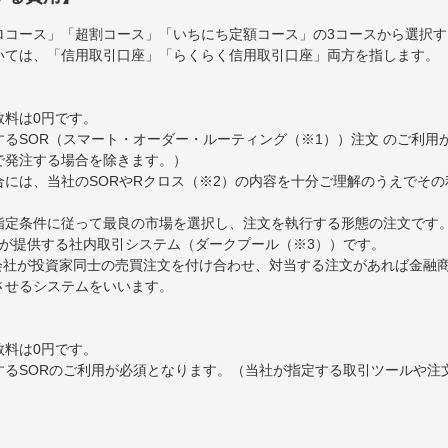
ロコース」「超割コース」「いちにち定額コース」の3コースから選択
いては、「信用取引口座」「らくらく信用取引口座」両方を指します。
数料は0円です。
るSOR（スマート・オーダー・ルーティング（※1））注文 のご利用
で発注する場合を除きます。）
には、当社のSORやRクロス（※2）の内容を十分ご理解のうえでそ
ら指定条件に従って最良の市場を選択し、注文を執行する形態の注文です
券が提供する社内取引システム（ダークプール（※3））です。
券会社が投資家同士の売買注文を付け合わせ、対当する注文があれば金融
約定させるシステムをいいます。
数料は0円です。
するSORのご利用が必須となります。（当社が指定する取引ツールや注