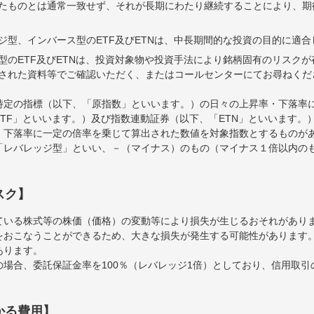
たものとは通常一致せず、それが長期にわたり継続することにより、期
ジ型、インバース型のETF及びETNは、中長期間的な投資の目的に適
型のETF及びETNは、投資対象物や投資手法により銘柄固有のリスク
された資料等でご確認いただく、またはコールセンターにてお尋ねくだ
特定の指標（以下、「原指数」といいます。）の日々の上昇率・下落率
TF」といいます。）及び指数連動証券（以下、「ETN」といいます。）
・下落率に一定の倍率を乗じて算出された数値を対象指数とするものが
「レバレッジ型」といい、－（マイナス）のもの（マイナス１倍以内の
スク】
ている株式等の株価（価格）の変動等により損失が生じるおそれがあり
をおこなうことができるため、大きな損失が発生する可能性があります
あります。
場合、委託保証金率を100％（レバレッジ1倍）としており、信用取
かる費用】