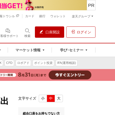
PR
報トウシル
カード
銀行
ウォレット
楽天グループ
口座開設
ログイン
お客様サポート
検索
マーケット情報
学び･セミナー
X
CFD
ロボアド
ポイント投資
IFA(運用相談)
算出
文字サイズ
小
中
大
総合口座をお持ちでない方