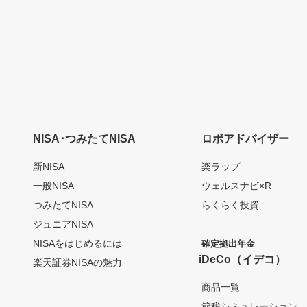
NISA･つみたてNISA
ロボアドバイザー
新NISA
楽ラップ
一般NISA
ウェルスナビ×R
つみたてNISA
らくらく投資
ジュニアNISA
NISAをはじめるには
確定拠出年金
iDeCo（イデコ）
楽天証券NISAの魅力
商品一覧
節税シミュレーション