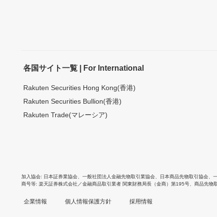
各国サイト一覧 | For International
Rakuten Securities Hong Kong(香港)
Rakuten Securities Bullion(香港)
Rakuten Trade(マレーシア)
加入協会
日本証券業協会
、
一般社団法人金融先物取引業協会
、
日本商品先物取引協会
、
商号等
楽天証券株式会社／金融商品取引業者 関東財務局長（金商）第195号、商品先物
企業情報
個人情報保護方針
採用情報