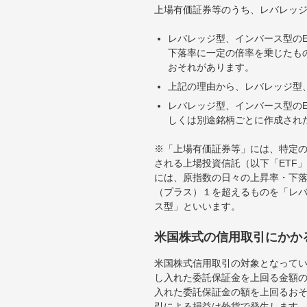
上場有価証券等のうち、レバレッジ
レバレッジ型、インバース型のE
下落率に一定の倍率を乗じたも
おそれがあります。
上記の理由から、レバレッジ型、
レバレッジ型、インバース型のE
しくは別途銘柄ごとに作成され
※「上場有価証券等」には、特定の
される上場投資信託（以下「ETF」
には、原指数の日々の上昇率・下
（プラス）１を超えるものを「レ
ス型」といいます。
米国株式の信用取引にかか
米国株式信用取引の対象となって
し入れた委託保証金を上回る金額
入れた委託保証金の額を上回るお
引による損益は外貨で発生します