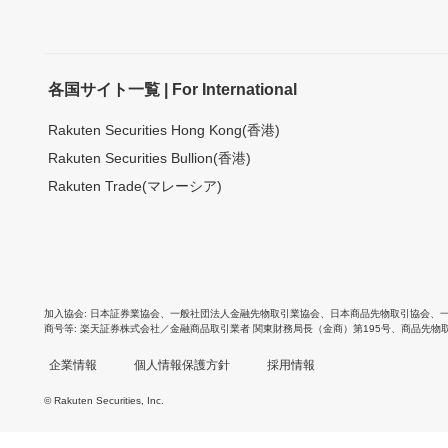
各国サイト一覧 | For International
Rakuten Securities Hong Kong(香港)
Rakuten Securities Bullion(香港)
Rakuten Trade(マレーシア)
加入協会
日本証券業協会
、
一般社団法人金融先物取引業協会
、
日本商品先物取引協会
、
商号等
楽天証券株式会社／金融商品取引業者 関東財務局長（金商）第195号、商品先物
企業情報
個人情報保護方針
採用情報
© Rakuten Securities, Inc.