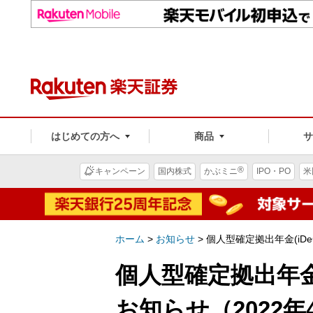
はじめての方へ
商品
®
キャンペーン
国内株式
かぶミニ
IPO・PO
米
ホーム
>
お知らせ
>
個人型確定拠出年金(iD
個人型確定拠出年金
お知らせ（2022年