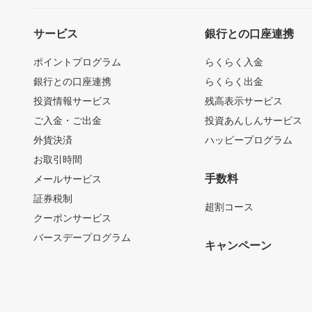
サービス
銀行との口座連携
ポイントプログラム
らくらく入金
銀行との口座連携
らくらく出金
投資情報サービス
残高表示サービス
ご入金・ご出金
投資あんしんサービス
外貨決済
ハッピープログラム
お取引時間
手数料
メールサービス
証券税制
超割コース
クーポンサービス
バースデープログラム
キャンペーン