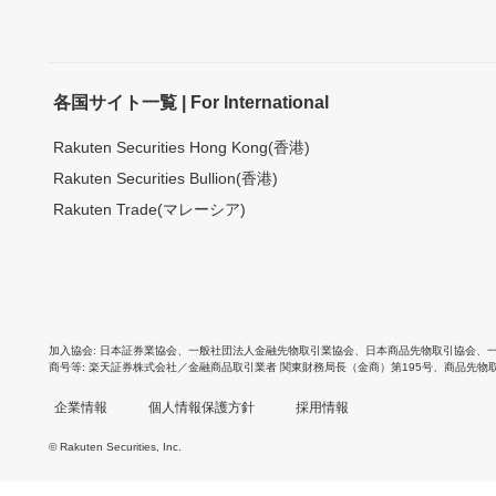
各国サイト一覧 | For International
Rakuten Securities Hong Kong(香港)
Rakuten Securities Bullion(香港)
Rakuten Trade(マレーシア)
加入協会
日本証券業協会
、
一般社団法人金融先物取引業協会
、
日本商品先物取引協会
、
商号等
楽天証券株式会社／金融商品取引業者 関東財務局長（金商）第195号、商品先物
企業情報
個人情報保護方針
採用情報
© Rakuten Securities, Inc.