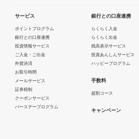
サービス
銀行との口座連携
ポイントプログラム
らくらく入金
銀行との口座連携
らくらく出金
投資情報サービス
残高表示サービス
ご入金・ご出金
投資あんしんサービス
外貨決済
ハッピープログラム
お取引時間
手数料
メールサービス
証券税制
超割コース
クーポンサービス
バースデープログラム
キャンペーン