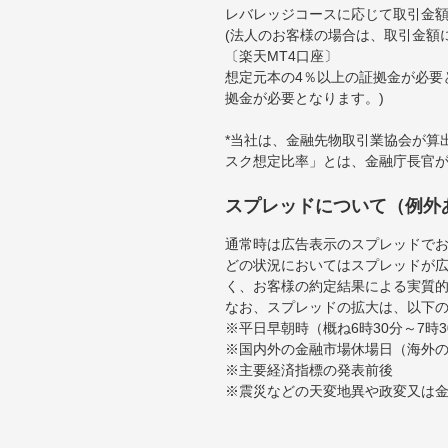
レバレッジコースに応じて取引金額の
(法人のお客様の場合は、取引金額
〔楽天MT4口座〕
想定元本の4％以上の証拠金が必要
拠金が必要となります。)
*当社は、金融先物取引業協会が算
スク想定比率」とは、金融庁長官
スプレッドについて（例外
通常時は広告表示のスプレッドで
どの状況においてはスプレッドが
く、お客様の約定結果による実質
なお、スプレッドの拡大は、以下
※平日早朝時（概ね6時30分～7
※国内外の金融市場休場日（海外
※主要経済指標の発表前後
※震災などの天変地異や政変又は