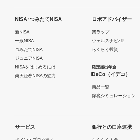
NISA･つみたてNISA
ロボアドバイザー
新NISA
楽ラップ
一般NISA
ウェルスナビ×R
つみたてNISA
らくらく投資
ジュニアNISA
NISAをはじめるには
確定拠出年金
iDeCo（イデコ）
楽天証券NISAの魅力
商品一覧
節税シミュレーション
サービス
銀行との口座連携
ポイントプログラム
らくらく入金