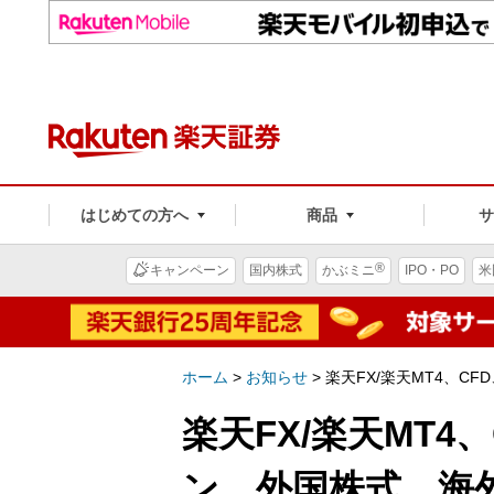
はじめての方へ
商品
®
キャンペーン
国内株式
かぶミニ
IPO・PO
米
ホーム
>
お知らせ
>
楽天FX/楽天MT4、
楽天FX/楽天MT
ン、外国株式、海