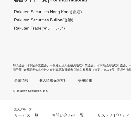
Rakuten Securities Hong Kong(香港)
Rakuten Securities Bullion(香港)
Rakuten Trade(マレーシア)
加入協会
日本証券業協会
、
一般社団法人金融先物取引業協会
、
日本商品先物取引協会
、
商号等
楽天証券株式会社／金融商品取引業者 関東財務局長（金商）第195号、商品先物
企業情報
個人情報保護方針
採用情報
© Rakuten Securities, Inc.
楽天グループ
サービス一覧
お問い合わせ一覧
サステナビリティ