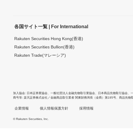
各国サイト一覧 | For International
Rakuten Securities Hong Kong(香港)
Rakuten Securities Bullion(香港)
Rakuten Trade(マレーシア)
加入協会
日本証券業協会
、
一般社団法人金融先物取引業協会
、
日本商品先物取引協会
、
商号等
楽天証券株式会社／金融商品取引業者 関東財務局長（金商）第195号、商品先物
企業情報
個人情報保護方針
採用情報
© Rakuten Securities, Inc.