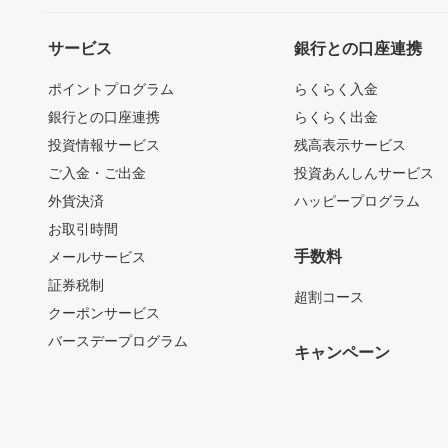
サービス
銀行との口座連携
ポイントプログラム
らくらく入金
銀行との口座連携
らくらく出金
投資情報サービス
残高表示サービス
ご入金・ご出金
投資あんしんサービス
外貨決済
ハッピープログラム
お取引時間
手数料
メールサービス
証券税制
超割コース
クーポンサービス
バースデープログラム
キャンペーン